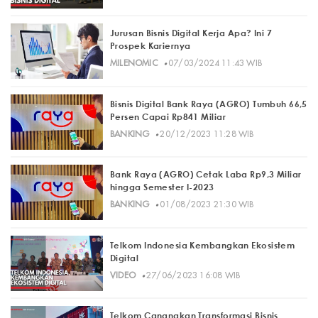
Jurusan Bisnis Digital Kerja Apa? Ini 7
Prospek Kariernya
·
MILENOMIC
07/03/2024 11:43 WIB
Bisnis Digital Bank Raya (AGRO) Tumbuh 66,5
Persen Capai Rp841 Miliar
·
BANKING
20/12/2023 11:28 WIB
Bank Raya (AGRO) Cetak Laba Rp9,3 Miliar
hingga Semester I-2023
·
BANKING
01/08/2023 21:30 WIB
Telkom Indonesia Kembangkan Ekosistem
Digital
·
VIDEO
27/06/2023 16:08 WIB
Telkom Canangkan Transformasi Bisnis