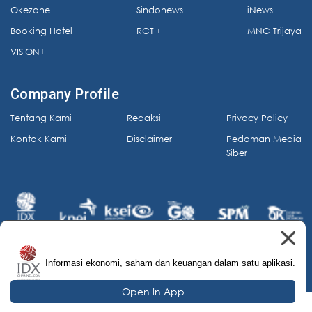
Okezone
Sindonews
iNews
Booking Hotel
RCTI+
MNC Trijaya
VISION+
Company Profile
Tentang Kami
Redaksi
Privacy Policy
Kontak Kami
Disclaimer
Pedoman Media
Siber
Informasi ekonomi, saham dan keuangan dalam satu aplikasi.
© 2026 IDX Channel. All Rights Reserved.
Open in App