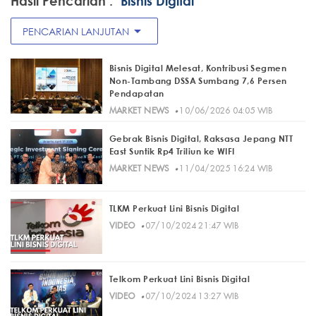
Hasil Pencarian :
"Bisnis Digital"
arrow_drop_down
PENCARIAN LANJUTAN
Bisnis Digital Melesat, Kontribusi Segmen
Non-Tambang DSSA Sumbang 7,6 Persen
Pendapatan
·
MARKET NEWS
10/06/2026 04:05 WIB
Gebrak Bisnis Digital, Raksasa Jepang NTT
East Suntik Rp4 Triliun ke WIFI
·
MARKET NEWS
11/04/2025 16:24 WIB
TLKM Perkuat Lini Bisnis Digital
·
VIDEO
07/10/2024 21:47 WIB
Telkom Perkuat Lini Bisnis Digital
·
VIDEO
07/10/2024 13:27 WIB