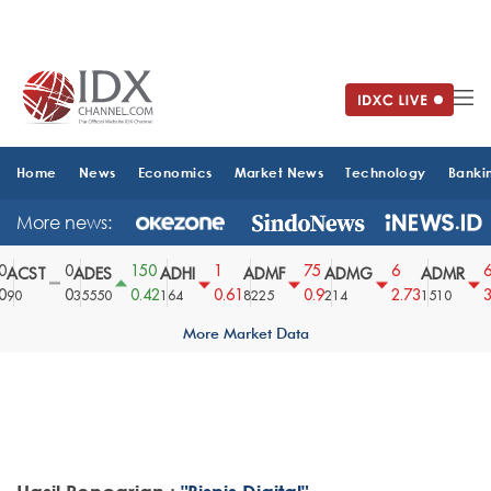
Home
News
Economics
Market News
Technology
Banki
More news:
0
150
1
75
6
6
ACST
ADES
ADHI
ADMF
ADMG
ADMR
0
0.42
0.61
0.9
2.73
3.
90
35550
164
8225
214
1510
More Market Data