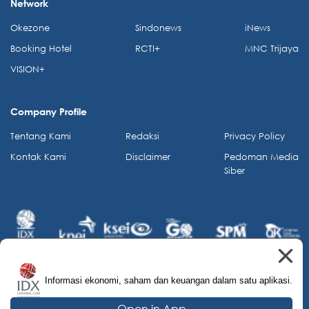
Network
Okezone
Sindonews
iNews
Booking Hotel
RCTI+
MNC Trijaya
VISION+
Company Profile
Tentang Kami
Redaksi
Privacy Policy
Kontak Kami
Disclaimer
Pedoman Media
Siber
Informasi ekonomi, saham dan keuangan dalam satu aplikasi.
© 2026 IDX Channel. All Rights Reserved.
Open in App