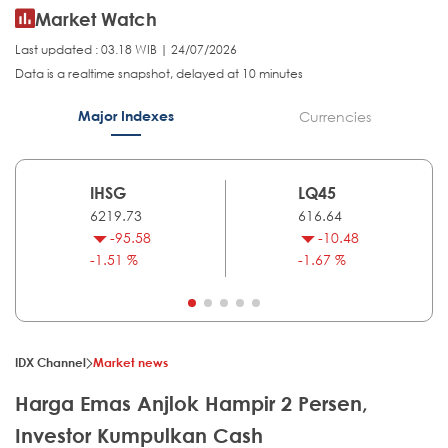
Market Watch
Last updated : 03.18 WIB | 24/07/2026
Data is a realtime snapshot, delayed at 10 minutes
Major Indexes
Currencies
IHSG
LQ45
6219.73
616.64
-95.58
-10.48
-1.51 %
-1.67 %
IDX Channel
Market news
Harga Emas Anjlok Hampir 2 Persen,
Investor Kumpulkan Cash