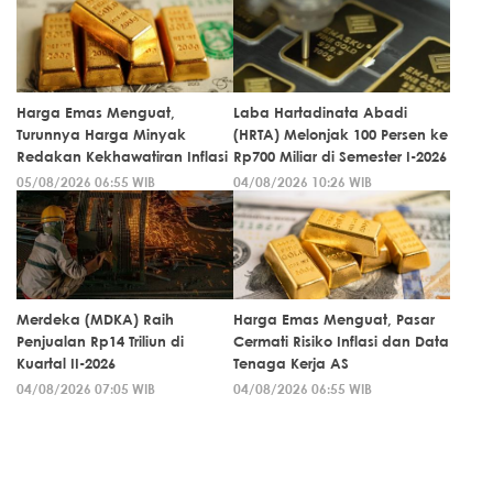
Harga Emas Menguat,
Laba Hartadinata Abadi
Turunnya Harga Minyak
(HRTA) Melonjak 100 Persen ke
Redakan Kekhawatiran Inflasi
Rp700 Miliar di Semester I-2026
05/08/2026 06:55 WIB
04/08/2026 10:26 WIB
Merdeka (MDKA) Raih
Harga Emas Menguat, Pasar
Penjualan Rp14 Triliun di
Cermati Risiko Inflasi dan Data
Kuartal II-2026
Tenaga Kerja AS
04/08/2026 07:05 WIB
04/08/2026 06:55 WIB