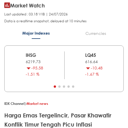
Market Watch
Last updated : 03.18 WIB | 24/07/2026
Data is a realtime snapshot, delayed at 10 minutes
Major Indexes
Currencies
IHSG
LQ45
6219.73
616.64
-95.58
-10.48
-1.51 %
-1.67 %
IDX Channel
Market news
Harga Emas Tergelincir, Pasar Khawatir
Konflik Timur Tengah Picu Inflasi