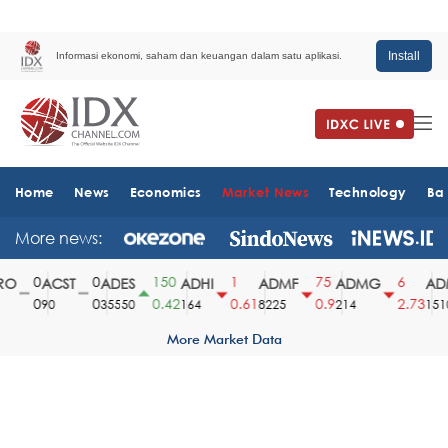
Install
Informasi ekonomi, saham dan keuangan dalam satu aplikasi.
Home
News
Economics
Market News
Technology
Ba
More news:
0
0
150
1
75
6
O
ACST
ADES
ADHI
ADMF
ADMG
ADM
0
0
0.42
0.61
0.9
2.73
90
35550
164
8225
214
1510
More Market Data