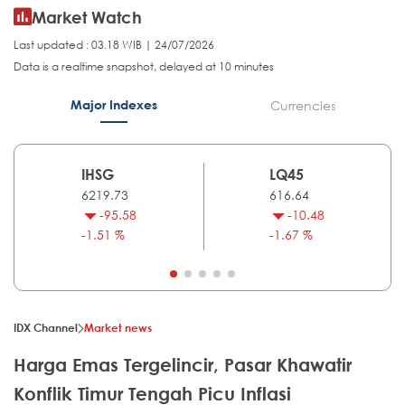
Market Watch
Last updated : 03.18 WIB | 24/07/2026
Data is a realtime snapshot, delayed at 10 minutes
Major Indexes
Currencies
IHSG
LQ45
6219.73
616.64
-95.58
-10.48
-1.51 %
-1.67 %
IDX Channel
Market news
Harga Emas Tergelincir, Pasar Khawatir
Konflik Timur Tengah Picu Inflasi