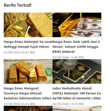
Berita Terkait
Harga Emas Melonjak ke Level
Harga Emas Naik Lebih dari 2
Tertinggi Hampir Tujuh Pekan
Persen, Saham ANTM hingga
BRMS Melesat
06/08/2026 06:47 WIB
05/08/2026 13:48 WIB
Harga Emas Menguat,
Laba Hartadinata Abadi
Turunnya Harga Minyak
(HRTA) Melonjak 100 Persen ke
Redakan Kekhawatiran Inflasi
Rp700 Miliar di Semester I-2026
05/08/2026 06:55 WIB
04/08/2026 10:26 WIB