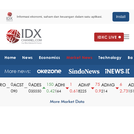
Install
Informasi ekonomi, saham dan keuangan dalam satu aplikasi.
Home
News
Economics
Market News
Technology
Ba
More news:
0
0
150
1
75
6
O
ACST
ADES
ADHI
ADMF
ADMG
ADM
0
0
0.42
0.61
0.9
2.73
90
35550
164
8225
214
1510
More Market Data