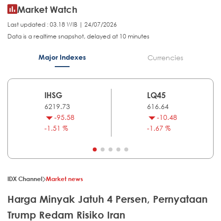
Market Watch
Last updated : 03.18 WIB | 24/07/2026
Data is a realtime snapshot, delayed at 10 minutes
Major Indexes
Currencies
IHSG
LQ45
6219.73
616.64
-95.58
-10.48
-1.51 %
-1.67 %
IDX Channel
Market news
Harga Minyak Jatuh 4 Persen, Pernyataan
Trump Redam Risiko Iran