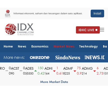
Install
Informasi ekonomi, saham dan keuangan dalam satu aplikasi.
Home
News
Economics
Market News
Technology
Ba
More news:
0
0
150
1
75
6
O
ACST
ADES
ADHI
ADMF
ADMG
ADM
0
0
0.42
0.61
0.9
2.73
90
35550
164
8225
214
1510
More Market Data