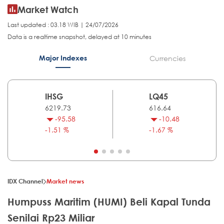
Market Watch
Last updated : 03.18 WIB | 24/07/2026
Data is a realtime snapshot, delayed at 10 minutes
Major Indexes
Currencies
IHSG
LQ45
6219.73
616.64
-95.58
-10.48
-1.51 %
-1.67 %
IDX Channel
Market news
Humpuss Maritim (HUMI) Beli Kapal Tunda
Senilai Rp23 Miliar