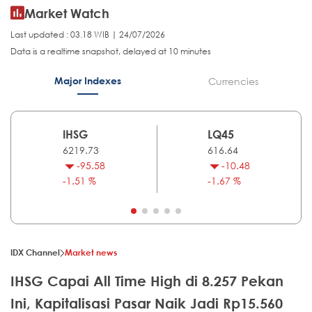
Market Watch
Last updated : 03.18 WIB | 24/07/2026
Data is a realtime snapshot, delayed at 10 minutes
Major Indexes
Currencies
IHSG
LQ45
6219.73
616.64
-95.58
-10.48
-1.51 %
-1.67 %
IDX Channel
Market news
IHSG Capai All Time High di 8.257 Pekan
Ini, Kapitalisasi Pasar Naik Jadi Rp15.560