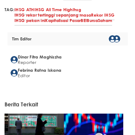
TAG:
IHSG ATH
IHSG All Time High
Ihsg
IHSG rekor tertinggi sepanjang masa
Rekor IHSG
IHSG pekan ini
Kapitalisasi Pasar
BEI
Bursa
Saham
Tim Editor
Dinar Fitra Maghiszha
Reporter
Febrina Ratna Iskana
Editor
Berita Terkait