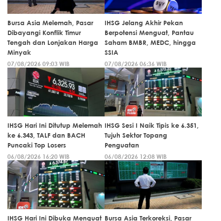
Bursa Asia Melemah, Pasar
IHSG Jelang Akhir Pekan
Dibayangi Konflik Timur
Berpotensi Menguat, Pantau
Tengah dan Lonjakan Harga
Saham BMBR, MEDC, hingga
Minyak
SSIA
07/08/2026 09:03 WIB
07/08/2026 06:36 WIB
IHSG Hari Ini Ditutup Melemah
IHSG Sesi I Naik Tipis ke 6.351,
ke 6.343, TALF dan BACH
Tujuh Sektor Topang
Puncaki Top Losers
Penguatan
06/08/2026 16:20 WIB
06/08/2026 12:08 WIB
IHSG Hari Ini Dibuka Menguat
Bursa Asia Terkoreksi, Pasar