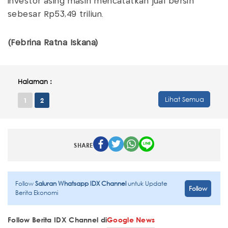
investor asing masih mencatatkan jual bersih
sebesar Rp53,49 triliun.
(Febrina Ratna Iskana)
Halaman :
Lihat Semua
1
2
SHARE
Follow
Saluran Whatsapp IDX Channel
untuk Update
Follow
Berita Ekonomi
Follow Berita IDX Channel di
Google News