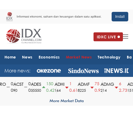
Install
Informasi ekonomi, saham dan keuangan dalam satu aplikasi.
Home
News
Economics
Market News
Technology
Ba
More news:
0
0
150
1
75
6
O
ACST
ADES
ADHI
ADMF
ADMG
ADM
0
0
0.42
0.61
0.9
2.73
90
35550
164
8225
214
1510
More Market Data