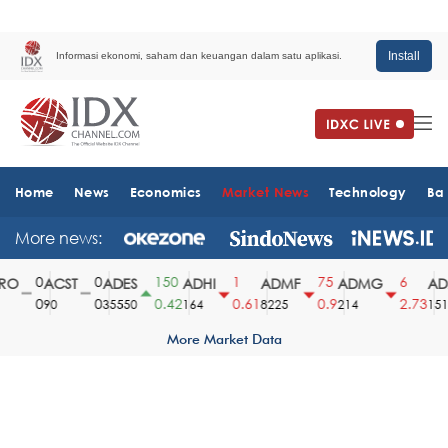
Install
Informasi ekonomi, saham dan keuangan dalam satu aplikasi.
Home
News
Economics
Market News
Technology
Ba
More news:
0
0
150
1
75
6
O
ACST
ADES
ADHI
ADMF
ADMG
ADM
0
0
0.42
0.61
0.9
2.73
90
35550
164
8225
214
1510
More Market Data