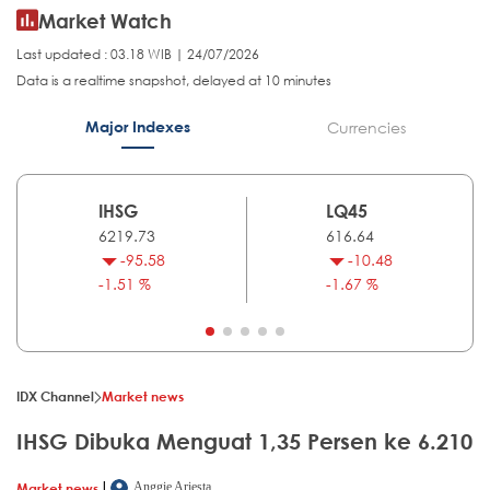
Market Watch
Last updated : 03.18 WIB | 24/07/2026
Data is a realtime snapshot, delayed at 10 minutes
Major Indexes
Currencies
IHSG
LQ45
6219.73
616.64
-95.58
-10.48
-1.51 %
-1.67 %
IDX Channel
Market news
IHSG Dibuka Menguat 1,35 Persen ke 6.210
|
Market news
Anggie Ariesta