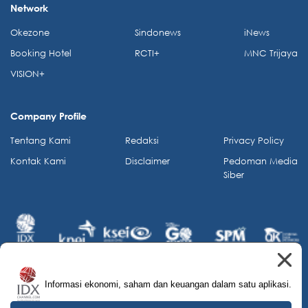
Network
Okezone
Sindonews
iNews
Booking Hotel
RCTI+
MNC Trijaya
VISION+
Company Profile
Tentang Kami
Redaksi
Privacy Policy
Kontak Kami
Disclaimer
Pedoman Media
Siber
Informasi ekonomi, saham dan keuangan dalam satu aplikasi.
© 2026 IDX Channel. All Rights Reserved.