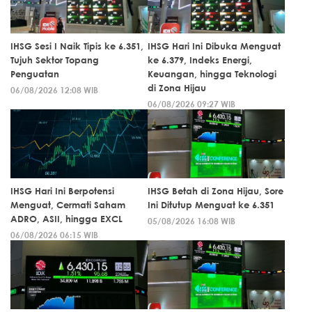
IHSG Sesi I Naik Tipis ke 6.351,
IHSG Hari Ini Dibuka Menguat
Tujuh Sektor Topang
ke 6.379, Indeks Energi,
Penguatan
Keuangan, hingga Teknologi
di Zona Hijau
06/08/2026 12:08 WIB
06/08/2026 09:27 WIB
IHSG Hari Ini Berpotensi
IHSG Betah di Zona Hijau, Sore
Menguat, Cermati Saham
Ini Ditutup Menguat ke 6.351
ADRO, ASII, hingga EXCL
05/08/2026 16:08 WIB
06/08/2026 06:15 WIB