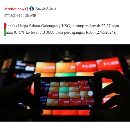
|
Market news
Anggie Ariesta
27/03/2024 16:36 WIB
Indeks Harga Saham Gabungan (IHSG) ditutup melemah 55,57 poin
atau 0,75% ke level 7.310,09 pada perdagangan Rabu (27/3/2024).