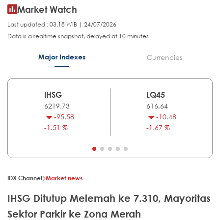
Market Watch
Last updated : 03.18 WIB | 24/07/2026
Data is a realtime snapshot, delayed at 10 minutes
Major Indexes
Currencies
IHSG
LQ45
6219.73
616.64
-95.58
-10.48
-1.51 %
-1.67 %
IDX Channel
Market news
IHSG Ditutup Melemah ke 7.310, Mayoritas
Sektor Parkir ke Zona Merah