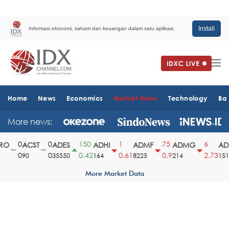
Install
Informasi ekonomi, saham dan keuangan dalam satu aplikasi.
Home
News
Economics
Market News
Technology
Ba
More news:
0
0
150
1
75
6
O
ACST
ADES
ADHI
ADMF
ADMG
ADM
0
0
0.42
0.61
0.9
2.73
90
35550
164
8225
214
1510
More Market Data