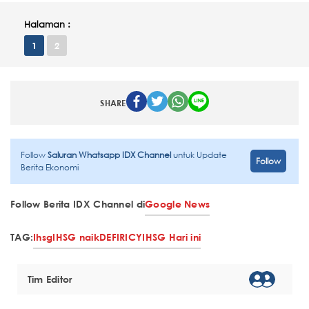
Halaman :
1
2
SHARE
Follow
Saluran Whatsapp IDX Channel
untuk Update
Follow
Berita Ekonomi
Follow Berita IDX Channel di
Google News
TAG:
Ihsg
IHSG naik
DEFI
RICY
IHSG Hari ini
Tim Editor