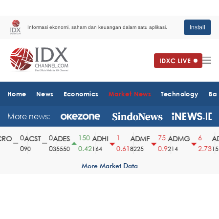
Install
Informasi ekonomi, saham dan keuangan dalam satu aplikasi.
Home
News
Economics
Market News
Technology
Ba
More news:
0
0
150
1
75
6
RO
ACST
ADES
ADHI
ADMF
ADMG
AD
0
0
0.42
0.61
0.9
2.73
90
35550
164
8225
214
151
More Market Data