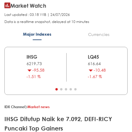
Market Watch
Last updated : 03.18 WIB | 24/07/2026
Data is a realtime snapshot, delayed at 10 minutes
Major Indexes
Currencies
IHSG
LQ45
6219.73
616.64
-95.58
-10.48
-1.51 %
-1.67 %
IDX Channel
Market news
IHSG Ditutup Naik ke 7.092, DEFI-RICY
Puncaki Top Gainers