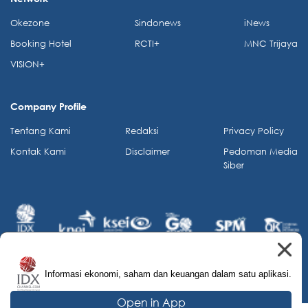
Okezone
Sindonews
iNews
Booking Hotel
RCTI+
MNC Trijaya
VISION+
Company Profile
Tentang Kami
Redaksi
Privacy Policy
Kontak Kami
Disclaimer
Pedoman Media
Siber
Informasi ekonomi, saham dan keuangan dalam satu aplikasi.
© 2026 IDX Channel. All Rights Reserved.
Open in App