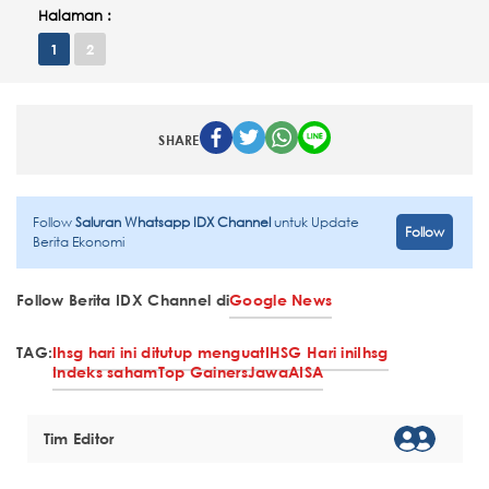
Halaman :
1
2
SHARE
Follow
Saluran Whatsapp IDX Channel
untuk Update
Follow
Berita Ekonomi
Follow Berita IDX Channel di
Google News
TAG:
Ihsg hari ini ditutup menguat
IHSG Hari ini
Ihsg
Indeks saham
Top Gainers
Jawa
AISA
Tim Editor