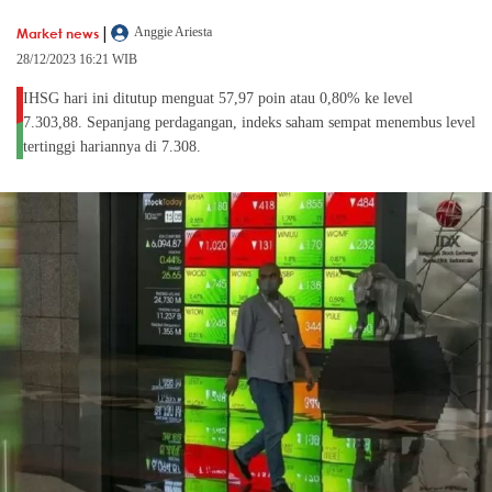
|
Market news
Anggie Ariesta
28/12/2023 16:21 WIB
IHSG hari ini ditutup menguat 57,97 poin atau 0,80% ke level
7.303,88. Sepanjang perdagangan, indeks saham sempat menembus level
tertinggi hariannya di 7.308.