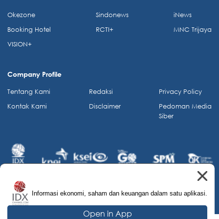
Okezone
Sindonews
iNews
Booking Hotel
RCTI+
MNC Trijaya
VISION+
Company Profile
Tentang Kami
Redaksi
Privacy Policy
Kontak Kami
Disclaimer
Pedoman Media
Siber
Informasi ekonomi, saham dan keuangan dalam satu aplikasi.
© 2026 IDX Channel. All Rights Reserved.
Open in App