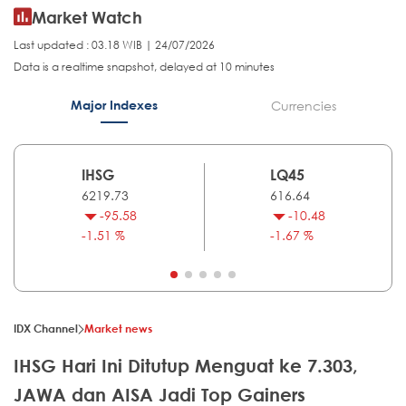
Market Watch
Last updated : 03.18 WIB | 24/07/2026
Data is a realtime snapshot, delayed at 10 minutes
Major Indexes
Currencies
IHSG
LQ45
6219.73
616.64
-95.58
-10.48
-1.51 %
-1.67 %
IDX Channel
Market news
IHSG Hari Ini Ditutup Menguat ke 7.303,
JAWA dan AISA Jadi Top Gainers