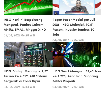
IHSG Hari Ini Berpeluang
Rapor Pasar Modal per Juli
Menguat, Pantau Saham
2026: IHSG Melonjak 10,51
ANTM, EMAS, hingga XIHD
Persen, Investor Tembus 30
Juta
05/08/2026 06:28 WIB
04/08/2026 17:06 WIB
IHSG Ditutup Menanjak 1,37
IHSG Sesi I Menguat 35,65 Poin
Persen ke 6.319, 420 Saham
ke 6.270, Kenaikan Ditopang
Bergerak di Zona Hijau
Sektor Properti
04/08/2026 16:14 WIB
04/08/2026 12:07 WIB