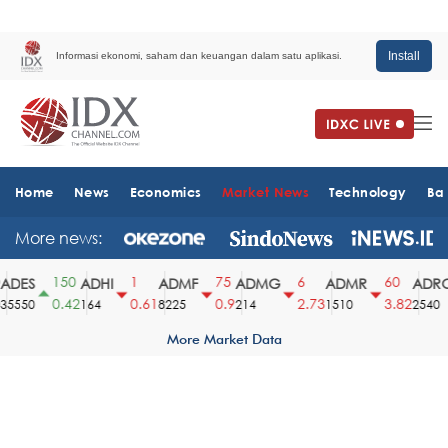
Install
Informasi ekonomi, saham dan keuangan dalam satu aplikasi.
Home
News
Economics
Market News
Technology
Ba
More news:
150
1
75
6
60
DES
ADHI
ADMF
ADMG
ADMR
ADRO
0.42
0.61
0.9
2.73
3.82
5550
164
8225
214
1510
2540
More Market Data