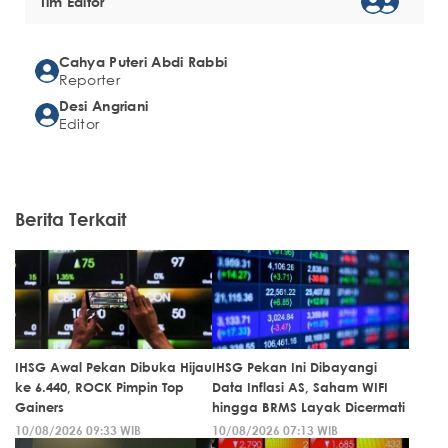
Tim Editor
Cahya Puteri Abdi Rabbi
Reporter
Desi Angriani
Editor
Berita Terkait
IHSG Awal Pekan Dibuka Hijau
IHSG Pekan Ini Dibayangi
ke 6.440, ROCK Pimpin Top
Data Inflasi AS, Saham WIFI
Gainers
hingga BRMS Layak Dicermati
10/08/2026 09:33 WIB
10/08/2026 07:13 WIB