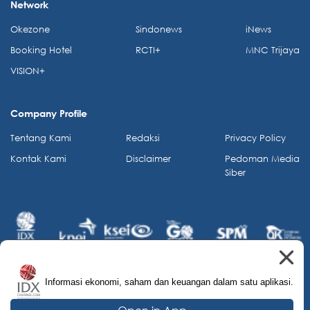
Network
Okezone
Sindonews
iNews
Booking Hotel
RCTI+
MNC Trijaya
VISION+
Company Profile
Tentang Kami
Redaksi
Privacy Policy
Kontak Kami
Disclaimer
Pedoman Media
Siber
Informasi ekonomi, saham dan keuangan dalam satu aplikasi.
© 2026 IDX Channel. All Rights Reserved.