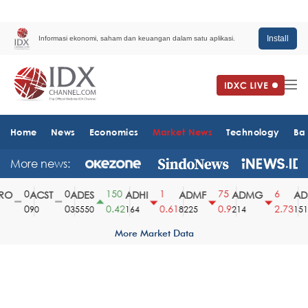
Install
Informasi ekonomi, saham dan keuangan dalam satu aplikasi.
Home
News
Economics
Market News
Technology
Ba
More news:
0
0
150
1
75
6
O
ACST
ADES
ADHI
ADMF
ADMG
ADM
0
0
0.42
0.61
0.9
2.73
90
35550
164
8225
214
1510
More Market Data