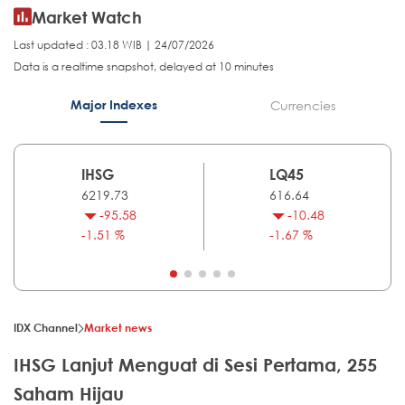
Market Watch
Last updated : 03.18 WIB | 24/07/2026
Data is a realtime snapshot, delayed at 10 minutes
Major Indexes
Currencies
IHSG
LQ45
6219.73
616.64
-95.58
-10.48
-1.51 %
-1.67 %
IDX Channel
Market news
IHSG Lanjut Menguat di Sesi Pertama, 255
Saham Hijau