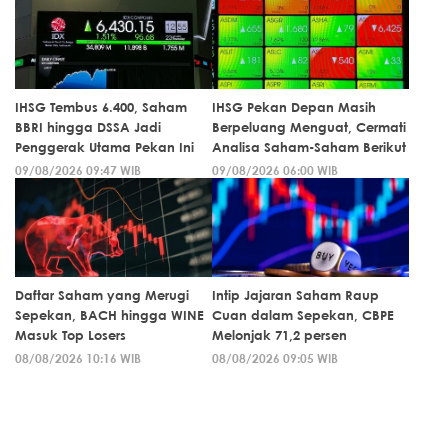
IHSG Tembus 6.400, Saham
IHSG Pekan Depan Masih
BBRI hingga DSSA Jadi
Berpeluang Menguat, Cermati
Penggerak Utama Pekan Ini
Analisa Saham-Saham Berikut
09/08/2026 09:47 WIB
09/08/2026 06:00 WIB
Daftar Saham yang Merugi
Intip Jajaran Saham Raup
Sepekan, BACH hingga WINE
Cuan dalam Sepekan, CBPE
Masuk Top Losers
Melonjak 71,2 persen
08/08/2026 10:16 WIB
08/08/2026 09:05 WIB