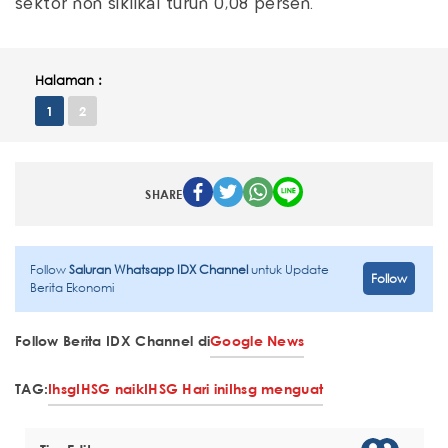
sektor non siklikal turun 0,08 persen.
Halaman :
1
2
SHARE
Follow
Saluran Whatsapp IDX Channel
untuk Update
Follow
Berita Ekonomi
Follow Berita IDX Channel di
Google News
TAG:
Ihsg
IHSG naik
IHSG Hari ini
Ihsg menguat