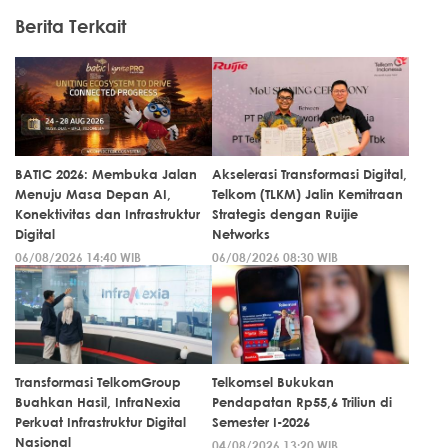
Berita Terkait
BATIC 2026: Membuka Jalan
Akselerasi Transformasi Digital,
Menuju Masa Depan AI,
Telkom (TLKM) Jalin Kemitraan
Konektivitas dan Infrastruktur
Strategis dengan Ruijie
Digital
Networks
06/08/2026 14:40 WIB
06/08/2026 08:30 WIB
Transformasi TelkomGroup
Telkomsel Bukukan
Buahkan Hasil, InfraNexia
Pendapatan Rp55,6 Triliun di
Perkuat Infrastruktur Digital
Semester I-2026
Nasional
04/08/2026 13:20 WIB