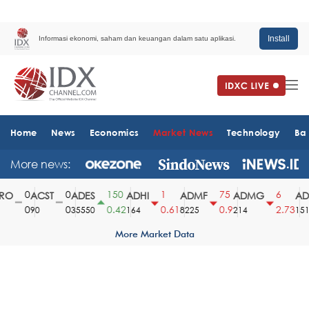
Install
Informasi ekonomi, saham dan keuangan dalam satu aplikasi.
Home
News
Economics
Market News
Technology
Ba
More news:
0
0
150
1
75
6
O
ACST
ADES
ADHI
ADMF
ADMG
ADM
0
0
0.42
0.61
0.9
2.73
90
35550
164
8225
214
1510
More Market Data