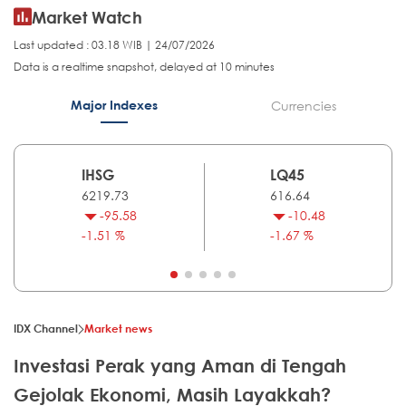
Market Watch
Last updated : 03.18 WIB | 24/07/2026
Data is a realtime snapshot, delayed at 10 minutes
Major Indexes
Currencies
IHSG
LQ45
6219.73
616.64
-95.58
-10.48
-1.51 %
-1.67 %
IDX Channel
Market news
Investasi Perak yang Aman di Tengah
Gejolak Ekonomi, Masih Layakkah?