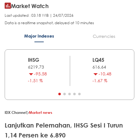
Market Watch
Last updated : 03.18 WIB | 24/07/2026
Data is a realtime snapshot, delayed at 10 minutes
Major Indexes
Currencies
IHSG
LQ45
6219.73
616.64
-95.58
-10.48
-1.51 %
-1.67 %
IDX Channel
Market news
Lanjutkan Pelemahan, IHSG Sesi I Turun
1,14 Persen ke 6.890