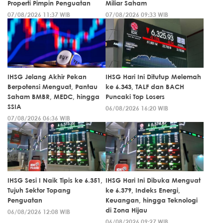
Properti Pimpin Penguatan
Miliar Saham
07/08/2026 11:37 WIB
07/08/2026 09:33 WIB
IHSG Jelang Akhir Pekan
IHSG Hari Ini Ditutup Melemah
Berpotensi Menguat, Pantau
ke 6.343, TALF dan BACH
Saham BMBR, MEDC, hingga
Puncaki Top Losers
SSIA
06/08/2026 16:20 WIB
07/08/2026 06:36 WIB
IHSG Sesi I Naik Tipis ke 6.351,
IHSG Hari Ini Dibuka Menguat
Tujuh Sektor Topang
ke 6.379, Indeks Energi,
Penguatan
Keuangan, hingga Teknologi
di Zona Hijau
06/08/2026 12:08 WIB
06/08/2026 09:27 WIB