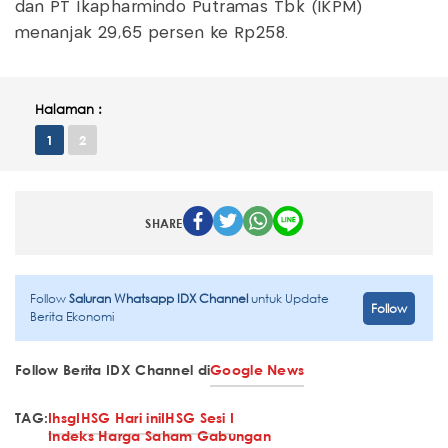
dan PT Ikapharmindo Putramas Tbk (IKPM)
menanjak 29,65 persen ke Rp258.
Halaman :
1
2
SHARE
Follow
Saluran Whatsapp IDX Channel
untuk Update
Follow
Berita Ekonomi
Follow Berita IDX Channel di
Google News
TAG:
Ihsg
IHSG Hari ini
IHSG Sesi I
Indeks Harga Saham Gabungan