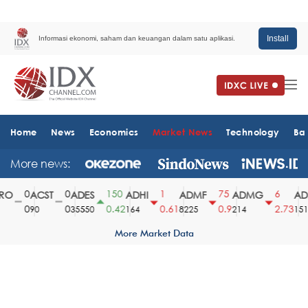
Install
Informasi ekonomi, saham dan keuangan dalam satu aplikasi.
Home
News
Economics
Market News
Technology
Ba
More news:
0
0
150
1
75
6
O
ACST
ADES
ADHI
ADMF
ADMG
ADM
0
0
0.42
0.61
0.9
2.73
90
35550
164
8225
214
1510
More Market Data