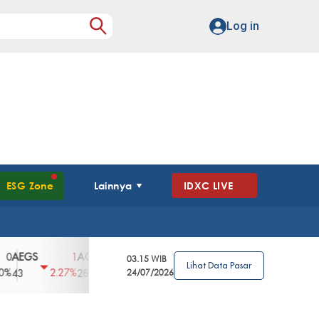
Log in
ESG Zone
Lainnya
IDXC LIVE
GS
AGII
AGRO
AGRS
AHAP
AIM
1
100
4
0
2
03.15 WIB
Lihat Data Pasar
2.27%
3.39%
2.63%
0%
2.04%
2850
148
24/07/2026
62
96
360