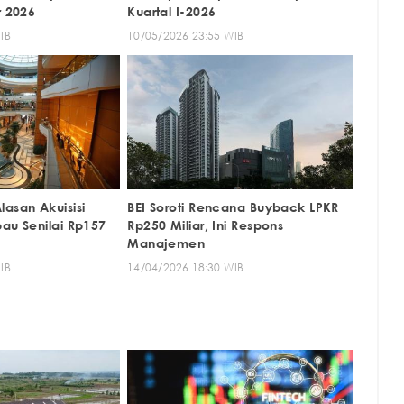
r 2026
Kuartal I-2026
IB
10/05/2026 23:55 WIB
asan Akuisisi
BEI Soroti Rencana Buyback LPKR
bau Senilai Rp157
Rp250 Miliar, Ini Respons
Manajemen
IB
14/04/2026 18:30 WIB