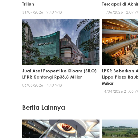
Triliun
Tercapai di Akhi
31/07/2026 19:40 WIB
11/06/2026 12:09 W
Jual Aset Properti ke Siloam (SILO),
LPKR Beberkan Al
LPKR Kantongi Rp33,8 Miliar
Lippo Plaza Bau
Miliar
06/05/2026 14:40 WIB
14/04/2026 21:05 W
Berita Lainnya