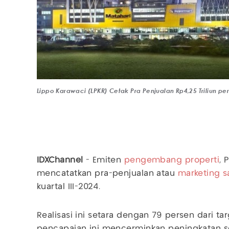
Lippo Karawaci (LPKR) Cetak Pra Penjualan Rp4,25 Triliun per
IDXChannel
- Emiten
pengembang properti
, 
mencatatkan pra-penjualan atau
marketing s
kuartal III-2024.
Realisasi ini setara dengan 79 persen dari ta
pencapaian ini mencerminkan peningkatan s