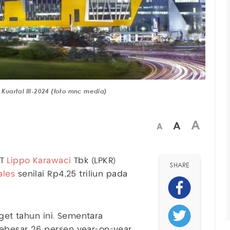
 Kuartal III-2024 (foto mnc media)
A
A
A
PT
Lippo Karawaci
Tbk (LPKR)
SHARE
ales
senilai Rp4,25 triliun pada
rget tahun ini. Sementara
ebesar 26 persen year-on-year