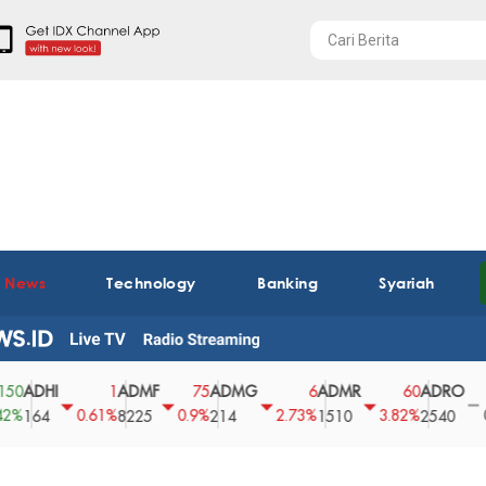
t News
Technology
Banking
Syariah
HI
ADMF
ADMG
ADMR
ADRO
AE
1
75
6
60
0
0.61%
0.9%
2.73%
3.82%
0%
4
8225
214
1510
2540
43