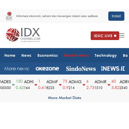
Install
Informasi ekonomi, saham dan keuangan dalam satu aplikasi.
Home
News
Economics
Market News
Technology
Ba
More news:
150
1
75
6
60
DES
ADHI
ADMF
ADMG
ADMR
ADRO
0.42
0.61
0.9
2.73
3.82
5550
164
8225
214
1510
2540
More Market Data