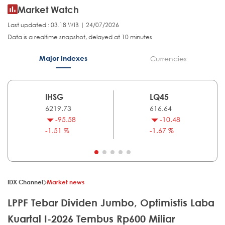
Market Watch
Last updated : 03.18 WIB | 24/07/2026
Data is a realtime snapshot, delayed at 10 minutes
Major Indexes
Currencies
IHSG
LQ45
6219.73
616.64
-95.58
-10.48
-1.51 %
-1.67 %
IDX Channel
Market news
LPPF Tebar Dividen Jumbo, Optimistis Laba
Kuartal I-2026 Tembus Rp600 Miliar