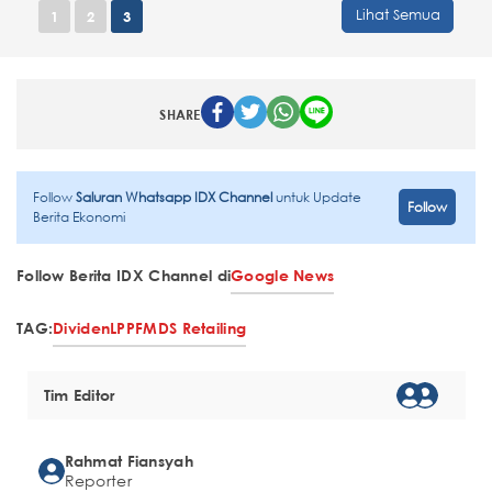
Lihat Semua
1
2
3
SHARE
Follow
Saluran Whatsapp IDX Channel
untuk Update
Follow
Berita Ekonomi
Follow Berita IDX Channel di
Google News
TAG:
Dividen
LPPF
MDS Retailing
Tim Editor
Rahmat Fiansyah
Reporter