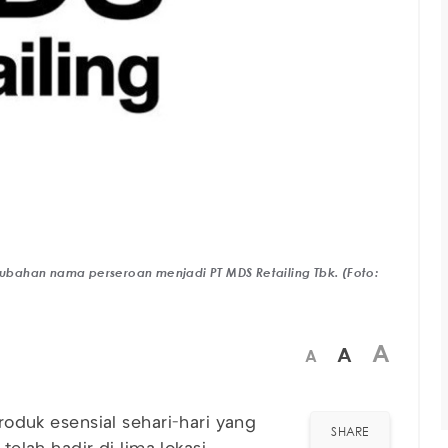
bahan nama perseroan menjadi PT MDS Retailing Tbk. (Foto:
A
A
A
uk esensial sehari-hari yang
SHARE