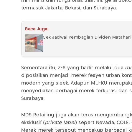
minimalis dan fungsional. Saat ini, gerai SUKO 
termasuk Jakarta, Bekasi, dan Surabaya.
Baca Juga:
Cek Jadwal Pembagian Dividen Matahari (
Sementara itu, ZES yang hadir melalui dua
mo
diposisikan menjadi merek fesyen urban kon
modern yang sleek. Adapun MU-KU merupaka
menyediakan berbagai merek terkurasi dan s
Surabaya.
MDS Retailing juga akan terus mengemban
eksklusif (
private label
) sepert Nevada, COLE, 
Merek-merek tersebut mencakup berbagai ka