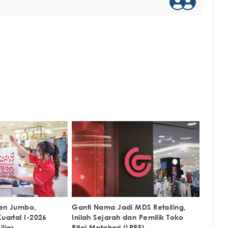
den Jumbo,
Ganti Nama Jadi MDS Retailing,
Kuartal I-2026
Inilah Sejarah dan Pemilik Toko
liar
Ritel Matahari (LPPF)