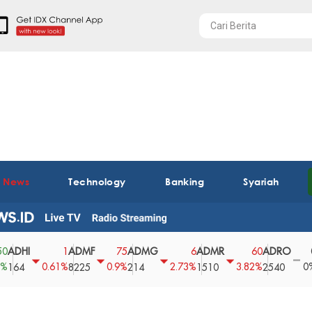
t News
Technology
Banking
Syariah
HI
ADMF
ADMG
ADMR
ADRO
AE
1
75
6
60
0
0.61%
0.9%
2.73%
3.82%
0%
4
8225
214
1510
2540
43