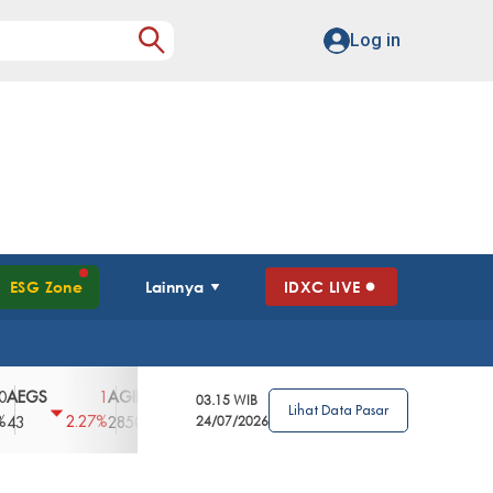
Log in
ESG Zone
Lainnya
IDXC LIVE
GS
AGII
AGRO
AGRS
AHAP
AIM
1
100
4
0
2
03.15 WIB
Lihat Data Pasar
2.27%
3.39%
2.63%
0%
2.04%
2850
148
24/07/2026
62
96
360