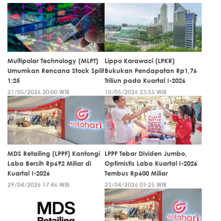
Multipolar Technology (MLPT)
Lippo Karawaci (LPKR)
Umumkan Rencana Stock Split
Bukukan Pendapatan Rp1,76
1:25
Triliun pada Kuartal I-2026
21/05/2026 20:00 WIB
10/05/2026 23:55 WIB
MDS Retailing (LPPF) Kantongi
LPPF Tebar Dividen Jumbo,
Laba Bersih Rp692 Miliar di
Optimistis Laba Kuartal I-2026
Kuartal I-2026
Tembus Rp600 Miliar
29/04/2026 17:46 WIB
23/04/2026 09:25 WIB