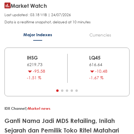
Market Watch
Last updated : 03.18 WIB | 24/07/2026
Data is a realtime snapshot, delayed at 10 minutes
Major Indexes
Currencies
IHSG
LQ45
6219.73
616.64
-95.58
-10.48
-1.51 %
-1.67 %
IDX Channel
Market news
Ganti Nama Jadi MDS Retailing, Inilah
Sejarah dan Pemilik Toko Ritel Matahari