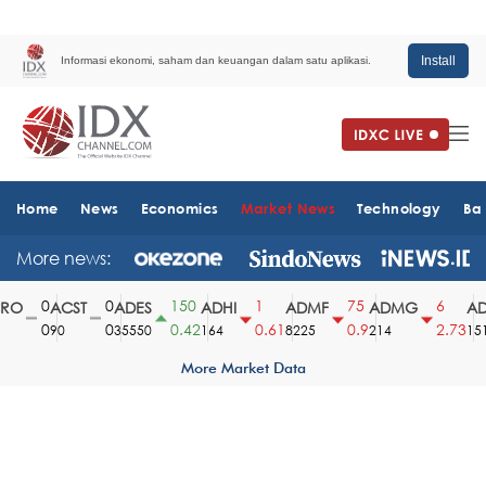
Install
Informasi ekonomi, saham dan keuangan dalam satu aplikasi.
Home
News
Economics
Market News
Technology
Ba
More news:
0
0
150
1
75
6
O
ACST
ADES
ADHI
ADMF
ADMG
ADM
0
0
0.42
0.61
0.9
2.73
90
35550
164
8225
214
1510
More Market Data