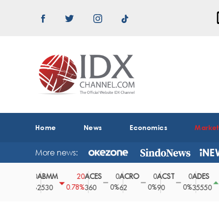
Home
News
Economics
Marke
More news:
ABMM
ACES
ACRO
ACST
ADES
0
20
0
0
0
150
0%
0.78%
0%
0%
0%
0.42%
2530
360
62
90
35550