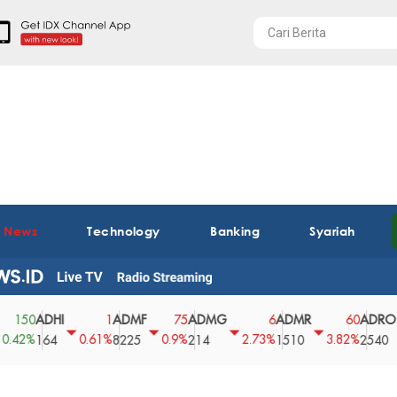
t News
Technology
Banking
Syariah
ADHI
ADMF
ADMG
ADMR
ADRO
A
1
75
6
60
0
0.61%
0.9%
2.73%
3.82%
0%
164
8225
214
1510
2540
4