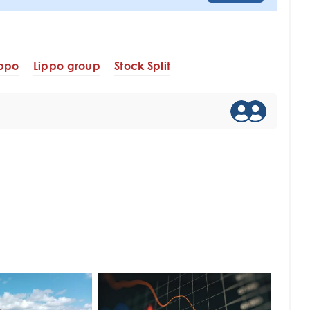
ippo
Lippo group
Stock Split