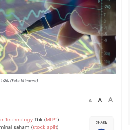
1:25. (Foto Istimewa)
A
A
A
ar Technology
Tbk (
MLPT
)
SHARE
inal saham (
stock split
)