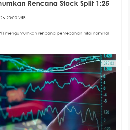
mumkan Rencana Stock Split 1:25
26 20:00 WIB
(MLPT) mengumumkan rencana pemecahan nilai nominal