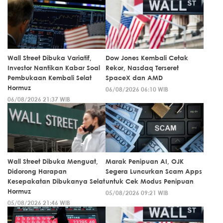
Wall Street Dibuka Variatif,
Dow Jones Kembali Cetak
Investor Nantikan Kabar Soal
Rekor, Nasdaq Terseret
Pembukaan Kembali Selat
SpaceX dan AMD
Hormuz
06/08/2026 06:10 WIB
06/08/2026 21:37 WIB
Wall Street Dibuka Menguat,
Marak Penipuan AI, OJK
Didorong Harapan
Segera Luncurkan Scam Apps
Kesepakatan Dibukanya Selat
untuk Cek Modus Penipuan
Hormuz
05/08/2026 09:21 WIB
05/08/2026 21:46 WIB