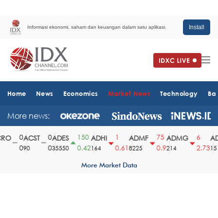
Install
Informasi ekonomi, saham dan keuangan dalam satu aplikasi.
Home
News
Economics
Market News
Technology
Ba
More news:
0
0
150
1
75
6
O
ACST
ADES
ADHI
ADMF
ADMG
AD
0
0
0.42
0.61
0.9
2.73
90
35550
164
8225
214
1510
More Market Data