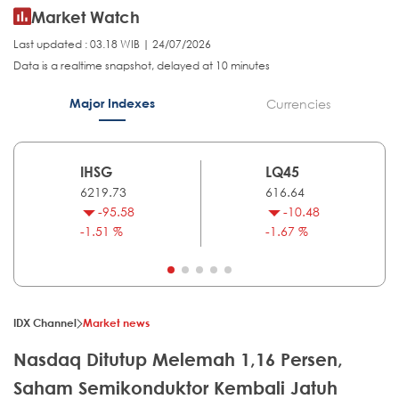
Market Watch
Last updated : 03.18 WIB | 24/07/2026
Data is a realtime snapshot, delayed at 10 minutes
Major Indexes
Currencies
IHSG
LQ45
6219.73
616.64
-95.58
-10.48
-1.51 %
-1.67 %
IDX Channel
Market news
Nasdaq Ditutup Melemah 1,16 Persen,
Saham Semikonduktor Kembali Jatuh