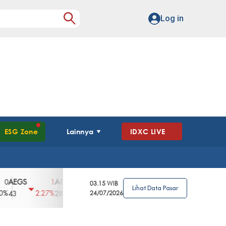
Log in
ESG Zone
Lainnya
IDXC LIVE
GS
AGII
AGRO
AGRS
AHAP
AIM
1
100
4
0
2
03.15 WIB
Lihat Data Pasar
2.27%
3.39%
2.63%
0%
2.04%
2850
148
24/07/2026
62
96
360