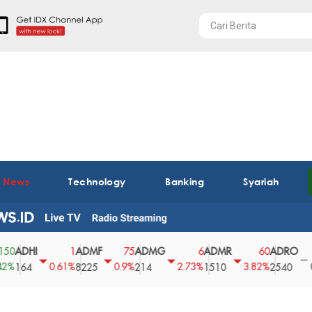
t News
Technology
Banking
Syariah
HI
ADMF
ADMG
ADMR
ADRO
AE
1
75
6
60
0
0.61%
0.9%
2.73%
3.82%
0%
4
8225
214
1510
2540
43