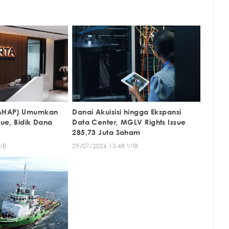
 (AHAP) Umumkan
Danai Akuisisi hingga Ekspansi
sue, Bidik Dana
Data Center, MGLV Rights Issue
285,73 Juta Saham
IB
29/07/2026 13:48 WIB