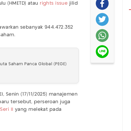
lu (HMETD) atau
rights issue
jilid
nawarkan sebanyak 944.472.352
saham.
 Juta Saham Panca Global (PEGE)
EI, Senin (17/11/2025) manajemen
ru tersebut, perseroan juga
eri II
yang melekat pada