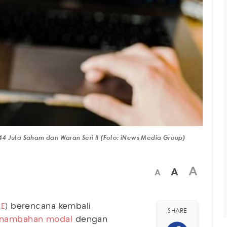
 944 Juta Saham dan Waran Seri II (Foto: iNews Media Group)
A
A
A
GE
) berencana kembali
SHARE
nambahan modal
dengan