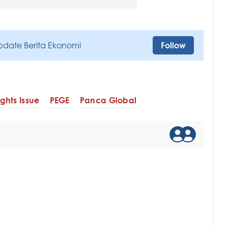
pdate Berita Ekonomi
Follow
ights Issue
PEGE
Panca Global