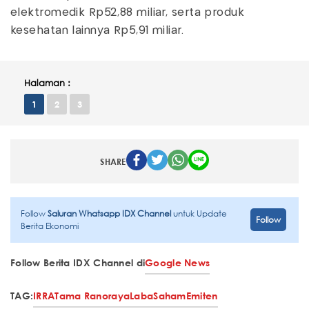
elektromedik Rp52,88 miliar, serta produk
kesehatan lainnya Rp5,91 miliar.
Halaman :
1
2
3
SHARE
Follow
Saluran Whatsapp IDX Channel
untuk Update
Follow
Berita Ekonomi
Follow Berita IDX Channel di
Google News
TAG:
IRRA
Tama Ranoraya
Laba
Saham
Emiten