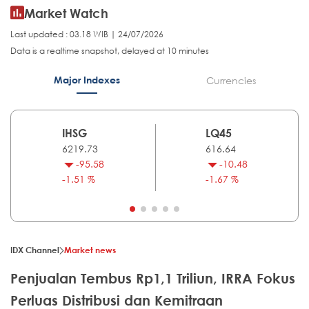
Market Watch
Last updated : 03.18 WIB | 24/07/2026
Data is a realtime snapshot, delayed at 10 minutes
Major Indexes
Currencies
IHSG
LQ45
6219.73
616.64
-95.58
-10.48
-1.51 %
-1.67 %
IDX Channel
Market news
Penjualan Tembus Rp1,1 Triliun, IRRA Fokus
Perluas Distribusi dan Kemitraan