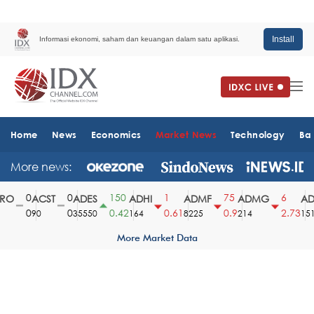
Install
Informasi ekonomi, saham dan keuangan dalam satu aplikasi.
Home
News
Economics
Market News
Technology
Ba
More news:
0
0
150
1
75
6
O
ACST
ADES
ADHI
ADMF
ADMG
AD
0
0
0.42
0.61
0.9
2.73
90
35550
164
8225
214
1510
More Market Data