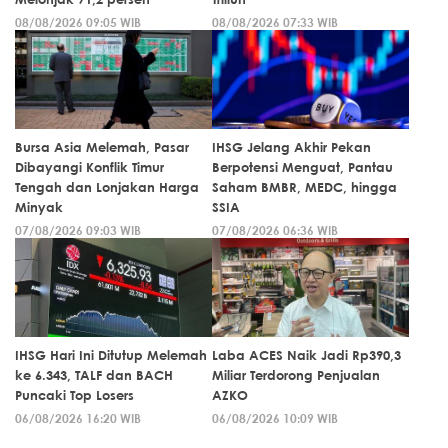
08/08/2026 09:05 WIB
08/08/2026 07:33 WIB
Bursa Asia Melemah, Pasar
IHSG Jelang Akhir Pekan
Dibayangi Konflik Timur
Berpotensi Menguat, Pantau
Tengah dan Lonjakan Harga
Saham BMBR, MEDC, hingga
Minyak
SSIA
07/08/2026 09:03 WIB
07/08/2026 06:36 WIB
IHSG Hari Ini Ditutup Melemah
Laba ACES Naik Jadi Rp390,3
ke 6.343, TALF dan BACH
Miliar Terdorong Penjualan
Puncaki Top Losers
AZKO
06/08/2026 16:20 WIB
06/08/2026 10:09 WIB