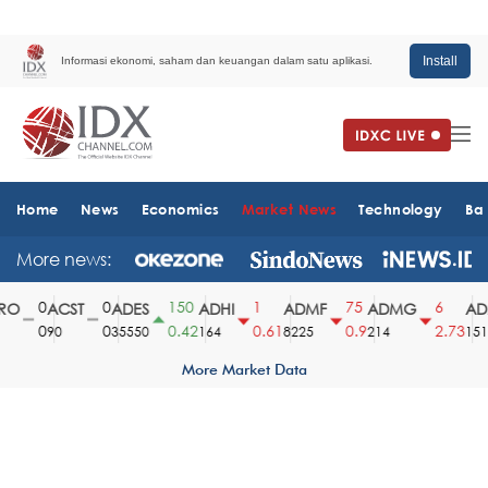
Install
Informasi ekonomi, saham dan keuangan dalam satu aplikasi.
Home
News
Economics
Market News
Technology
Ba
More news:
0
0
150
1
75
6
O
ACST
ADES
ADHI
ADMF
ADMG
ADM
0
0
0.42
0.61
0.9
2.73
90
35550
164
8225
214
1510
More Market Data