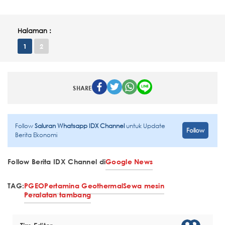
Halaman :
1
2
SHARE
Follow
Saluran Whatsapp IDX Channel
untuk Update
Follow
Berita Ekonomi
Follow Berita IDX Channel di
Google News
TAG:
PGEO
Pertamina Geothermal
Sewa mesin
Peralatan tambang