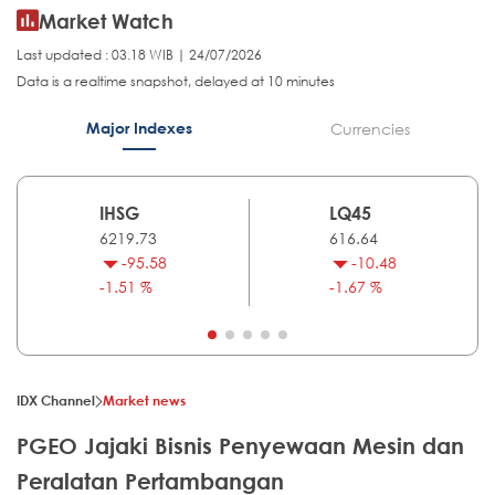
Market Watch
Last updated : 03.18 WIB | 24/07/2026
Data is a realtime snapshot, delayed at 10 minutes
Major Indexes
Currencies
IHSG
LQ45
6219.73
616.64
-95.58
-10.48
-1.51 %
-1.67 %
IDX Channel
Market news
PGEO Jajaki Bisnis Penyewaan Mesin dan
Peralatan Pertambangan