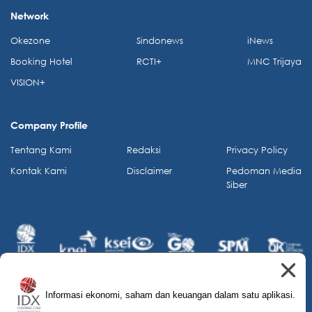
Network
Okezone
Sindonews
iNews
Booking Hotel
RCTI+
MNC Trijaya
VISION+
Company Profile
Tentang Kami
Redaksi
Privacy Policy
Kontak Kami
Disclaimer
Pedoman Media
Siber
Informasi ekonomi, saham dan keuangan dalam satu aplikasi.
© 2026 IDX Channel. All Rights Reserved.