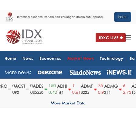
Install
Informasi ekonomi, saham dan keuangan dalam satu aplikasi.
Home
News
Economics
Market News
Technology
Ba
More news:
0
0
150
1
75
6
RO
ACST
ADES
ADHI
ADMF
ADMG
AD
0
0
0.42
0.61
0.9
2.73
90
35550
164
8225
214
151
More Market Data