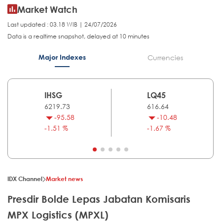
Market Watch
Last updated : 03.18 WIB | 24/07/2026
Data is a realtime snapshot, delayed at 10 minutes
Major Indexes
Currencies
IHSG
LQ45
6219.73
616.64
-95.58
-10.48
-1.51 %
-1.67 %
IDX Channel
Market news
Presdir Bolde Lepas Jabatan Komisaris
MPX Logistics (MPXL)