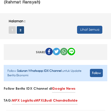
(Rahmat Fiansyah)
Halaman :
Lihat Semua
1
2
SHARE
Follow
Saluran Whatsapp IDX Channel
untuk Update
Follow
Berita Ekonomi
Follow Berita IDX Channel di
Google News
TAG:
MPX Logistics
MPXL
Budi Chandra
Bolde