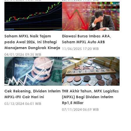
Saham MPXL Naik Tajam
Diawasi Bursa Imbas ARA,
pada Awal 2026, Ini Strategi
Saham MPXL Auto ARB
Manajemen Dongkrak Kinerja
11/06/2025 17:20 WIB
04/01/2026 09:35 WIB
Cek Rekening, Dividen Interim
THR Akhir Tahun, MPX Logistics
MPXL-IFII Cair Hari Ini
(MPXL) Bagi Dividen Interim
Rp1,5 Miliar
03/12/2024 06:01 WIB
07/11/2024 06:59 WIB