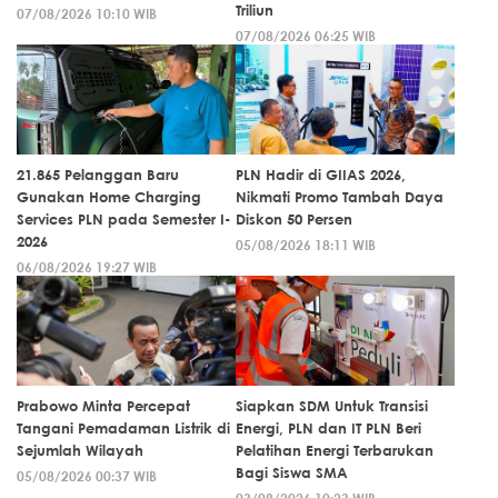
Triliun
07/08/2026 10:10 WIB
07/08/2026 06:25 WIB
21.865 Pelanggan Baru
PLN Hadir di GIIAS 2026,
Gunakan Home Charging
Nikmati Promo Tambah Daya
Services PLN pada Semester I-
Diskon 50 Persen
2026
05/08/2026 18:11 WIB
06/08/2026 19:27 WIB
Prabowo Minta Percepat
Siapkan SDM Untuk Transisi
Tangani Pemadaman Listrik di
Energi, PLN dan IT PLN Beri
Sejumlah Wilayah
Pelatihan Energi Terbarukan
Bagi Siswa SMA
05/08/2026 00:37 WIB
03/08/2026 10:23 WIB