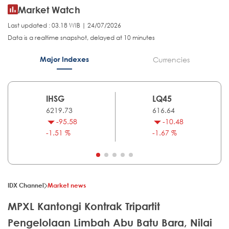
Market Watch
Last updated : 03.18 WIB | 24/07/2026
Data is a realtime snapshot, delayed at 10 minutes
Major Indexes
Currencies
IHSG
LQ45
6219.73
616.64
-95.58
-10.48
-1.51 %
-1.67 %
IDX Channel
Market news
MPXL Kantongi Kontrak Tripartit
Pengelolaan Limbah Abu Batu Bara, Nilai