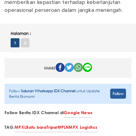
memberikan kepastian terhadap keberlanjutan
operasional perseroan dalam jangka menengah.
Halaman :
1
2
SHARE
Follow
Saluran Whatsapp IDX Channel
untuk Update
Follow
Berita Ekonomi
Follow Berita IDX Channel di
Google News
TAG:
MPXL
Batu bara
Tripartit
PLN
MPX Logistics