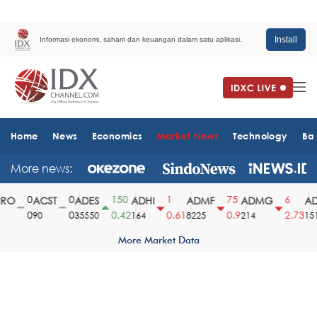
Install
Informasi ekonomi, saham dan keuangan dalam satu aplikasi.
Home
News
Economics
Market News
Technology
Ba
More news:
0
0
150
1
75
6
O
ACST
ADES
ADHI
ADMF
ADMG
AD
0
0
0.42
0.61
0.9
2.73
90
35550
164
8225
214
1510
More Market Data