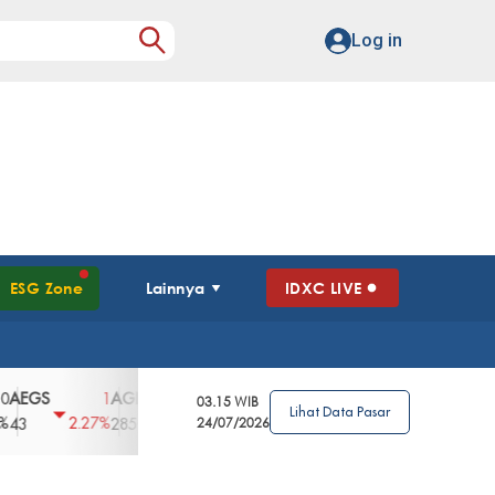
Log in
ESG Zone
Lainnya
IDXC LIVE
S
AGII
AGRO
AGRS
AHAP
AIMS
1
100
4
0
2
03.15 WIB
Lihat Data Pasar
2.27%
3.39%
2.63%
0%
2.04%
2850
148
24/07/2026
62
96
360