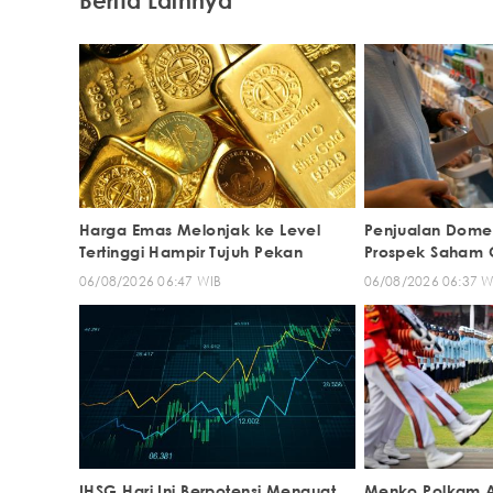
Harga Emas Melonjak ke Level
Penjualan Dome
Tertinggi Hampir Tujuh Pekan
Prospek Saham 
06/08/2026 06:47 WIB
06/08/2026 06:37 W
IHSG Hari Ini Berpotensi Menguat,
Menko Polkam Aj