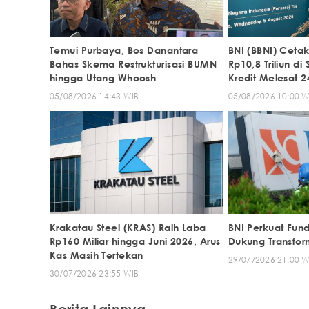
Temui Purbaya, Bos Danantara
BNI (BBNI) Cetak
Bahas Skema Restrukturisasi BUMN
Rp10,8 Triliun di
hingga Utang Whoosh
Kredit Melesat 2
05/08/2026 14:43 WIB
05/08/2026 10:00 W
Krakatau Steel (KRAS) Raih Laba
BNI Perkuat Fund
Rp160 Miliar hingga Juni 2026, Arus
Dukung Transfo
Kas Masih Tertekan
29/07/2026 21:00 W
30/07/2026 23:55 WIB
Berita Lainnya