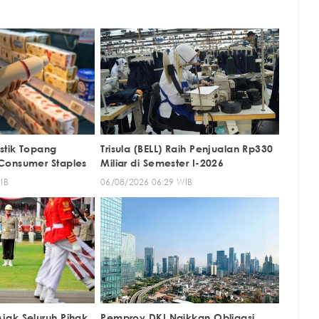
stik Topang
Trisula (BELL) Raih Penjualan Rp330
Consumer Staples
Miliar di Semester I-2026
IB
06/08/2026 06:29 WIB
ak Seluruh Pihak
Pemprov DKI Naikkan Obligasi