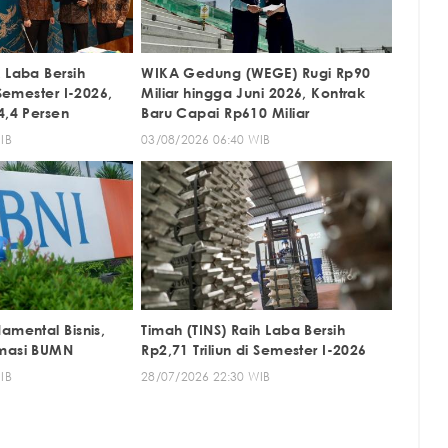
 Laba Bersih
WIKA Gedung (WEGE) Rugi Rp90
 Semester I-2026,
Miliar hingga Juni 2026, Kontrak
4,4 Persen
Baru Capai Rp610 Miliar
IB
03/08/2026 06:40 WIB
amental Bisnis,
Timah (TINS) Raih Laba Bersih
rmasi BUMN
Rp2,71 Triliun di Semester I-2026
IB
28/07/2026 22:30 WIB