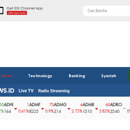
t News
Technology
Banking
Syariah
HI
ADMF
ADMG
ADMR
ADRO
AEG
1
75
6
60
0
0.61%
0.9%
2.73%
3.82%
0%
4
8225
214
1510
2540
43