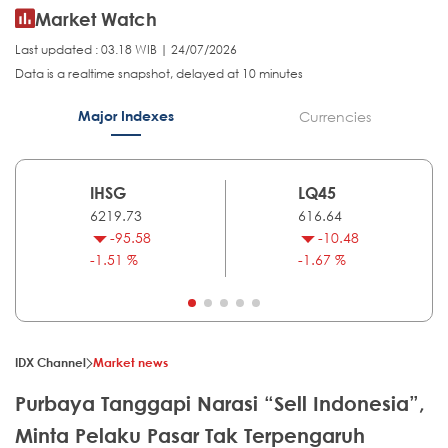
Market Watch
Last updated : 03.18 WIB | 24/07/2026
Data is a realtime snapshot, delayed at 10 minutes
Major Indexes
Currencies
IHSG
LQ45
6219.73
616.64
-95.58
-10.48
-1.51 %
-1.67 %
IDX Channel
Market news
Purbaya Tanggapi Narasi “Sell Indonesia”,
Minta Pelaku Pasar Tak Terpengaruh