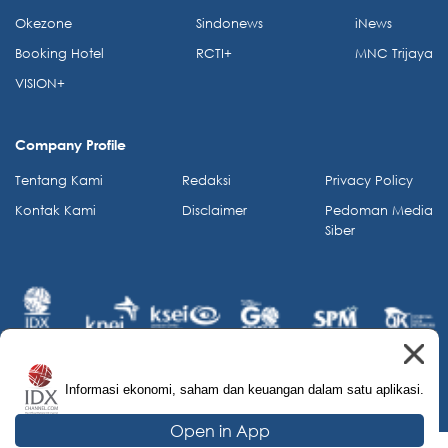
Okezone
Sindonews
iNews
Booking Hotel
RCTI+
MNC Trijaya
VISION+
Company Profile
Tentang Kami
Redaksi
Privacy Policy
Kontak Kami
Disclaimer
Pedoman Media
Siber
Informasi ekonomi, saham dan keuangan dalam satu aplikasi.
© 2026 IDX Channel. All Rights Reserved.
Open in App