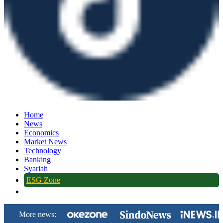
Home
News
Economics
Market News
Technology
Banking
Syariah
ESG Zone
More news: