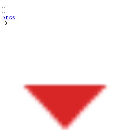
0
0
AEGS
43