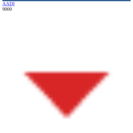
AADI
9000