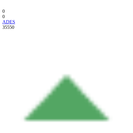
0
0
ADES
35550