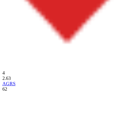
4
2.63
AGRS
62