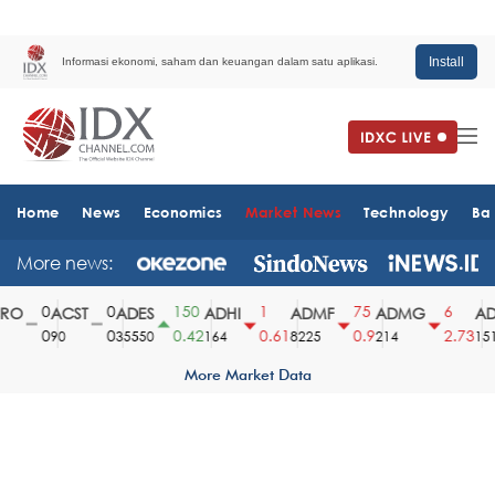
Install
Informasi ekonomi, saham dan keuangan dalam satu aplikasi.
Home
News
Economics
Market News
Technology
Ba
More news:
0
0
150
1
75
6
O
ACST
ADES
ADHI
ADMF
ADMG
ADM
0
0
0.42
0.61
0.9
2.73
90
35550
164
8225
214
1510
More Market Data