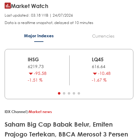
Market Watch
Last updated : 03.18 WIB | 24/07/2026
Data is a realtime snapshot, delayed at 10 minutes
Major Indexes
Currencies
IHSG
LQ45
6219.73
616.64
-95.58
-10.48
-1.51 %
-1.67 %
IDX Channel
Market news
Saham Big Cap Babak Belur, Emiten
Prajogo Tertekan, BBCA Merosot 3 Persen