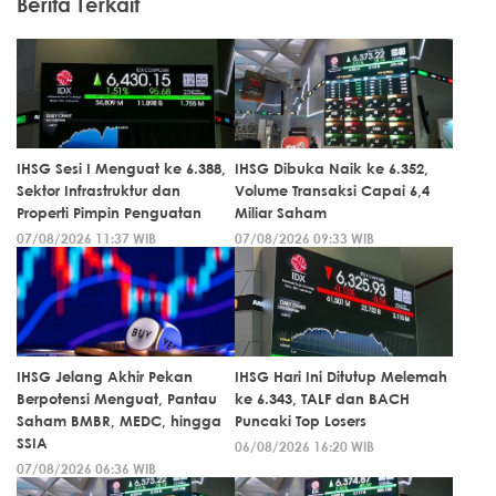
Berita Terkait
IHSG Sesi I Menguat ke 6.388,
IHSG Dibuka Naik ke 6.352,
Sektor Infrastruktur dan
Volume Transaksi Capai 6,4
Properti Pimpin Penguatan
Miliar Saham
07/08/2026 11:37 WIB
07/08/2026 09:33 WIB
IHSG Jelang Akhir Pekan
IHSG Hari Ini Ditutup Melemah
Berpotensi Menguat, Pantau
ke 6.343, TALF dan BACH
Saham BMBR, MEDC, hingga
Puncaki Top Losers
SSIA
06/08/2026 16:20 WIB
07/08/2026 06:36 WIB