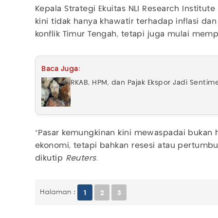
Kepala Strategi Ekuitas NLI Research Institu
kini tidak hanya khawatir terhadap inflasi d
konflik Timur Tengah, tetapi juga mulai memp
Baca Juga:
RKAB, HPM, dan Pajak Ekspor Jadi Senti
"Pasar kemungkinan kini mewaspadai bukan h
ekonomi, tetapi bahkan resesi atau pertumbuha
dikutip
Reuters
.
Halaman :
1
2
3