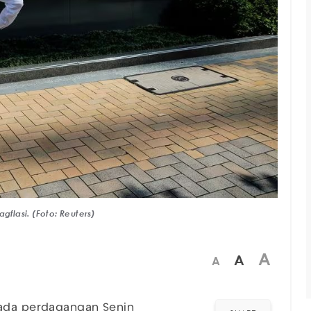
gflasi. (Foto: Reuters)
A
A
A
ada perdagangan Senin