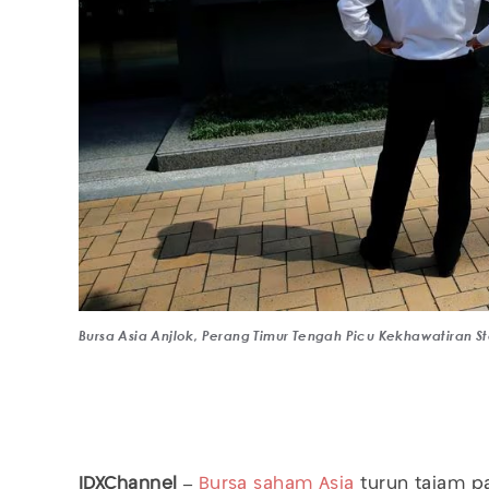
Bursa Asia Anjlok, Perang Timur Tengah Picu Kekhawatiran Sta
IDXChannel –
Bursa saham Asia
turun tajam p