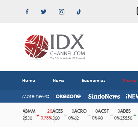
Home
News
Economics
Marke
More news:
ABMM
ACES
ACRO
ACST
ADES
0
20
0
0
0
150
0%
0.78%
0%
0%
0%
0.42%
2530
360
62
90
35550