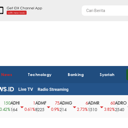
t News
Technology
Banking
Syariah
ADHI
ADMF
ADMG
ADMR
ADRO
1
75
6
60
0
0.61%
0.9%
2.73%
3.82%
0%
164
8225
214
1510
2540