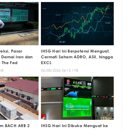
reksi, Pasar
IHSG Hari Ini Berpotensi Menguat,
 Damai Iran dan
Cermati Saham ADRO, ASII, hingga
 The Fed
EXCL
IB
06/08/2026 06:15 WIB
ham BACH ARB 2
IHSG Hari Ini Dibuka Menguat ke