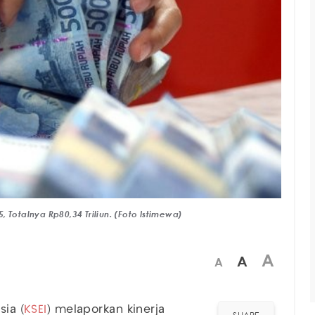
 Totalnya Rp80,34 Triliun. (Foto Istimewa)
A
A
A
sia (
KSEI
) melaporkan kinerja