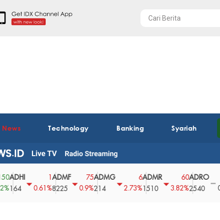
t News
Technology
Banking
Syariah
HI
ADMF
ADMG
ADMR
ADRO
AE
1
75
6
60
0
0.61%
0.9%
2.73%
3.82%
0%
4
8225
214
1510
2540
43