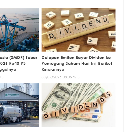
esia (SMDR) Tebar
Delapan Emiten Bayar Dividen ke
2026 Rp40,93
Pemegang Saham Hari Ini, Berikut
nggalnya
Rinciannya
IB
30/07/2026 08:05 WIB