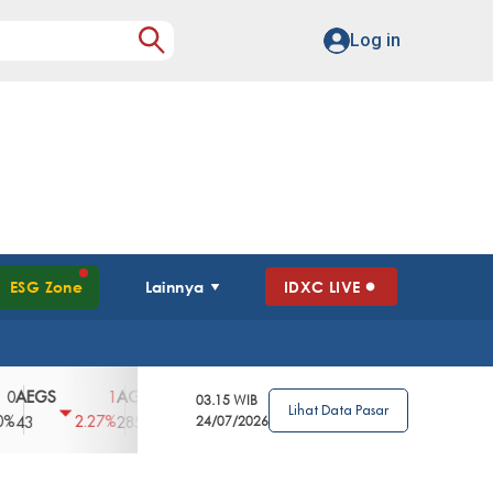
Log in
ESG Zone
Lainnya
IDXC LIVE
GS
AGII
AGRO
AGRS
AHAP
AIM
1
100
4
0
2
03.15 WIB
Lihat Data Pasar
2.27%
3.39%
2.63%
0%
2.04%
2850
148
24/07/2026
62
96
360