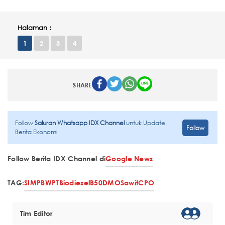
Halaman :
1
2
3
4
SHARE
Follow
Saluran Whatsapp IDX Channel
untuk Update
Follow
Berita Ekonomi
Follow Berita IDX Channel di
Google News
TAG:
SIMP
BWPT
Biodiesel
B50
DMO
Sawit
CPO
Tim Editor