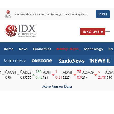
Install
Informasi ekonomi, saham dan keuangan dalam satu aplikasi.
Home
News
Economics
Market News
Technology
Ba
More news:
0
0
150
1
75
6
ACST
ADES
ADHI
ADMF
ADMG
ADMR
0
0
0.42
0.61
0.9
2.73
90
35550
164
8225
214
1510
More Market Data