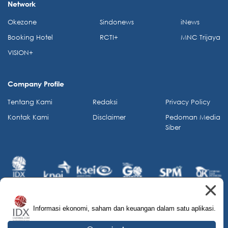
Network
Okezone
Sindonews
iNews
Booking Hotel
RCTI+
MNC Trijaya
VISION+
Company Profile
Tentang Kami
Redaksi
Privacy Policy
Kontak Kami
Disclaimer
Pedoman Media
Siber
Informasi ekonomi, saham dan keuangan dalam satu aplikasi.
© 2026 IDX Channel. All Rights Reserved.