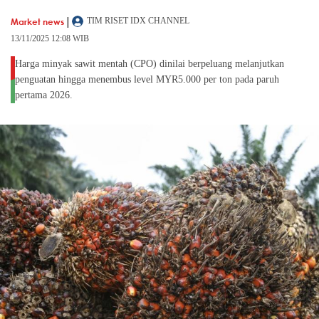
|
Market news
TIM RISET IDX CHANNEL
13/11/2025 12:08 WIB
Harga minyak sawit mentah (CPO) dinilai berpeluang melanjutkan
penguatan hingga menembus level MYR5.000 per ton pada paruh
pertama 2026.