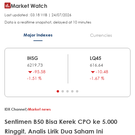
Market Watch
Last updated : 03.18 WIB | 24/07/2026
Data is a realtime snapshot, delayed at 10 minutes
Major Indexes
Currencies
IHSG
LQ45
6219.73
616.64
-95.58
-10.48
-1.51 %
-1.67 %
IDX Channel
Market news
Sentimen B50 Bisa Kerek CPO ke 5.000
Ringgit, Analis Lirik Dua Saham Ini