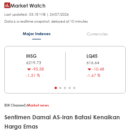
Market Watch
Last updated : 03.18 WIB | 24/07/2026
Data is a realtime snapshot, delayed at 10 minutes
Major Indexes
Currencies
IHSG
LQ45
6219.73
616.64
-95.58
-10.48
-1.51 %
-1.67 %
IDX Channel
Market news
Sentimen Damai AS-Iran Batasi Kenaikan
Harga Emas