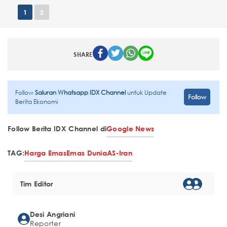
1
2
SHARE
Follow
Saluran Whatsapp IDX Channel
untuk Update
Follow
Berita Ekonomi
Follow Berita IDX Channel di
Google News
TAG:
Harga Emas
Emas Dunia
AS-Iran
Tim Editor
Desi Angriani
Reporter