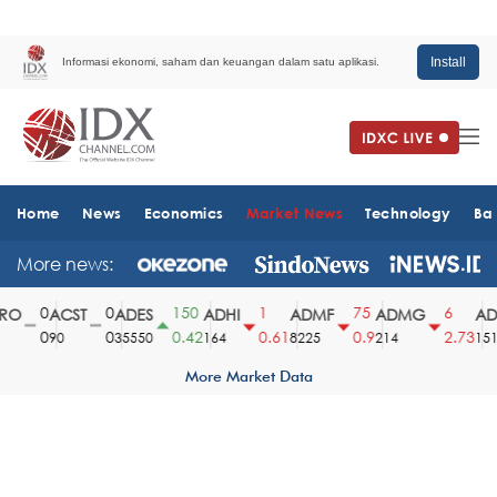
Install
Informasi ekonomi, saham dan keuangan dalam satu aplikasi.
Home
News
Economics
Market News
Technology
Ba
More news:
0
0
150
1
75
6
O
ACST
ADES
ADHI
ADMF
ADMG
ADM
0
0
0.42
0.61
0.9
2.73
90
35550
164
8225
214
1510
More Market Data