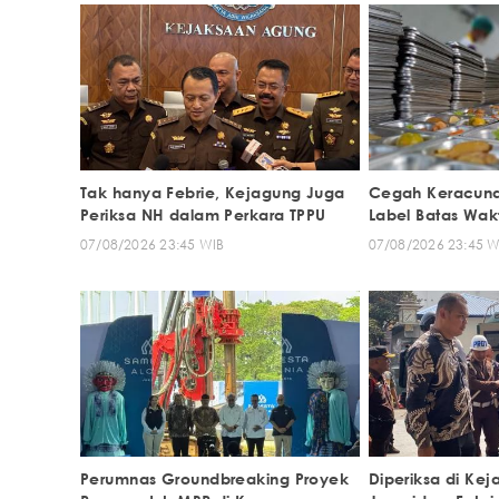
Tak hanya Febrie, Kejagung Juga
Cegah Keracuna
Periksa NH dalam Perkara TPPU
Label Batas Wa
07/08/2026 23:45 WIB
07/08/2026 23:45 W
Perumnas Groundbreaking Proyek
Diperiksa di Kej