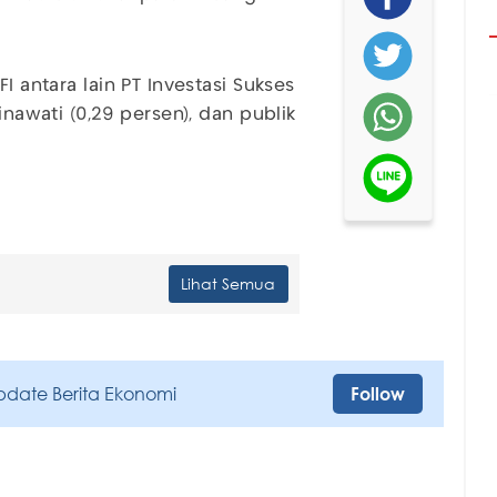
I antara lain PT Investasi Sukses
inawati (0,29 persen), dan publik
Lihat Semua
pdate Berita Ekonomi
Follow