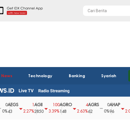
t News
Technology
Banking
Syariah
EGS
AGII
AGRO
AGRS
AHAP
AI
1
100
4
0
2
2.27%
3.39%
2.63%
0%
2.04%
3
2850
148
62
96
36