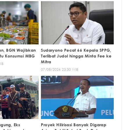
n, BGN Wajibkan
Sudaryono Pecat 66 Kepala SPPG,
ktu Konsumsi MBG
Terlibat Judol hingga Minta Fee ke
Mitra
IB
07/08/2026 23:30 WIB
agung, Eks
Proyek Hilirisasi Banyak Digarap