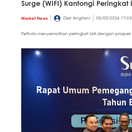
Surge (WIFI) Kantongi Peringkat 
Desi Angriani
03/05/2026 17:03
Market News
Pefindo menyematkan peringkat idA dengan prospek s