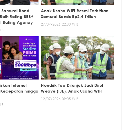
 Samurai Bond
Anak Usaha WIFI Resmi Terbitkan
Raih Rating BBB+
Samurai Bonds Rp2,4 Triliun
it Rating Agency
27/07/2026 22:30 WIB
IB
irkan Internet
Hendrik Tee Ditunjuk Jadi Dirut
7, Kecepatan hingga
Weave (IJE), Anak Usaha WIFI
12/07/2026 09:05 WIB
IB