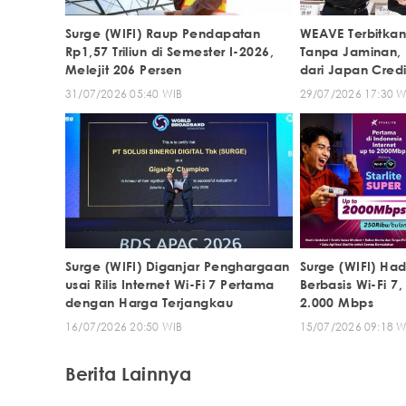
Surge (WIFI) Raup Pendapatan
WEAVE Terbitkan
Rp1,57 Triliun di Semester I-2026,
Tanpa Jaminan, 
Melejit 206 Persen
dari Japan Cred
31/07/2026 05:40 WIB
29/07/2026 17:30 W
Surge (WIFI) Diganjar Penghargaan
Surge (WIFI) Had
usai Rilis Internet Wi-Fi 7 Pertama
Berbasis Wi-Fi 
dengan Harga Terjangkau
2.000 Mbps
16/07/2026 20:50 WIB
15/07/2026 09:18 W
Berita Lainnya