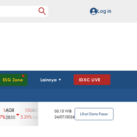
Log in
ESG Zone
Lainnya
IDXC LIVE
I
AGRO
AGRS
AHAP
AIMS
AISA
100
4
0
2
0
03.15 WIB
Lihat Data Pasar
3.39%
2.63%
0%
2.04%
0%
50
148
62
24/07/2026
96
360
108