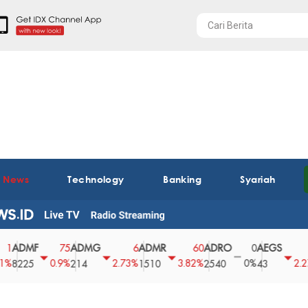
t News
Technology
Banking
Syariah
MF
ADMG
ADMR
ADRO
AEGS
AGI
75
6
60
0
1
0.9%
2.73%
3.82%
0%
2.27%
25
214
1510
2540
43
28