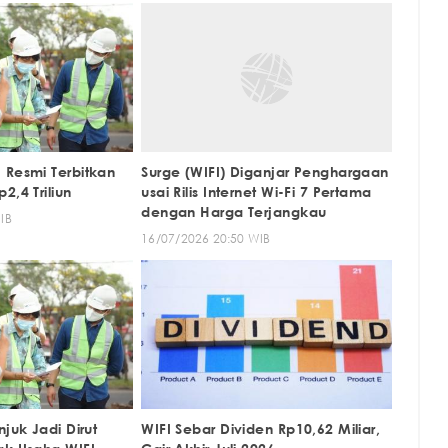
 Resmi Terbitkan
Surge (WIFI) Diganjar Penghargaan
2,4 Triliun
usai Rilis Internet Wi-Fi 7 Pertama
dengan Harga Terjangkau
IB
16/07/2026 20:50 WIB
njuk Jadi Dirut
WIFI Sebar Dividen Rp10,62 Miliar,