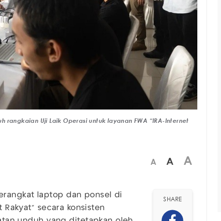
ruh rangkaian Uji Laik Operasi untuk layanan FWA “IRA-Internet
A
A
A
rangkat laptop dan ponsel di
SHARE
et Rakyat” secara konsisten
an unduh yang ditetapkan oleh