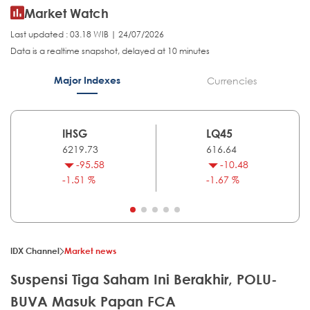
Market Watch
Last updated : 03.18 WIB | 24/07/2026
Data is a realtime snapshot, delayed at 10 minutes
Major Indexes
Currencies
IHSG
LQ45
6219.73
616.64
-95.58
-10.48
-1.51 %
-1.67 %
IDX Channel
Market news
Suspensi Tiga Saham Ini Berakhir, POLU-
BUVA Masuk Papan FCA