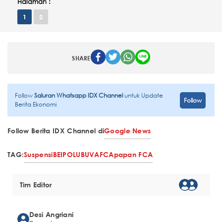
Halaman :
1
2
SHARE
Follow
Saluran Whatsapp IDX Channel
untuk Update
Follow
Berita Ekonomi
Follow Berita IDX Channel di
Google News
TAG:
Suspensi
BEI
POLU
BUVA
FCA
papan FCA
Tim Editor
Desi Angriani