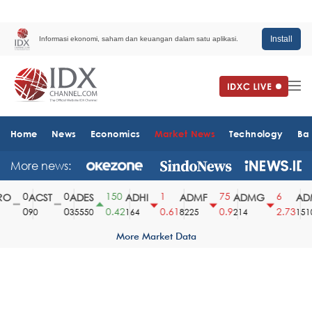
Install
Informasi ekonomi, saham dan keuangan dalam satu aplikasi.
Home
News
Economics
Market News
Technology
Ba
More news:
0
0
150
1
75
6
O
ACST
ADES
ADHI
ADMF
ADMG
ADM
0
0
0.42
0.61
0.9
2.73
90
35550
164
8225
214
1510
More Market Data