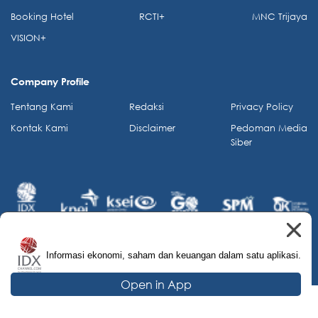
Booking Hotel
RCTI+
MNC Trijaya
VISION+
Company Profile
Tentang Kami
Redaksi
Privacy Policy
Kontak Kami
Disclaimer
Pedoman Media
Siber
Informasi ekonomi, saham dan keuangan dalam satu aplikasi.
© 2026 IDX Channel. All Rights Reserved.
Open in App