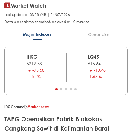
Market Watch
Last updated : 03.18 WIB | 24/07/2026
Data is a realtime snapshot, delayed at 10 minutes
Major Indexes
Currencies
IHSG
LQ45
6219.73
616.64
-95.58
-10.48
-1.51 %
-1.67 %
IDX Channel
Market news
TAPG Operasikan Pabrik Biokokas
Cangkang Sawit di Kalimantan Barat