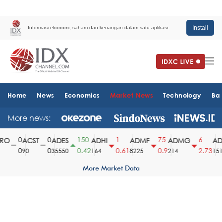
Install
Informasi ekonomi, saham dan keuangan dalam satu aplikasi.
Home
News
Economics
Market News
Technology
Ba
More news:
0
0
150
1
75
6
O
ACST
ADES
ADHI
ADMF
ADMG
AD
0
0
0.42
0.61
0.9
2.73
90
35550
164
8225
214
1510
More Market Data