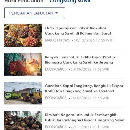
Hasil Pencarian :
"cangkang sawit"
arrow_drop_down
PENCARIAN LANJUTAN
TAPG Operasikan Pabrik Biokokas
Cangkang Sawit di Kalimantan Barat
·
MARKET NEWS
10/12/2025 17:55 WIB
Banyak Peminat, RI Bidik Ekspor Produk
Biomassa Cangkang Sawit ke Jepang
·
ECONOMICS
30/09/2022 11:52 WIB
Gunakan Kapal Tongkang, Bengkulu Ekspor
8.500 Ton Cangkang Sawit ke Thailand
·
ECONOMICS
26/07/2022 15:45 WIB
Diminati Negara Lain untuk Pembangkit
Listrik, Ini Tantangan Ekspor Cangkang Sawit
·
ECONOMICS
29/11/2021 20:13 WIB