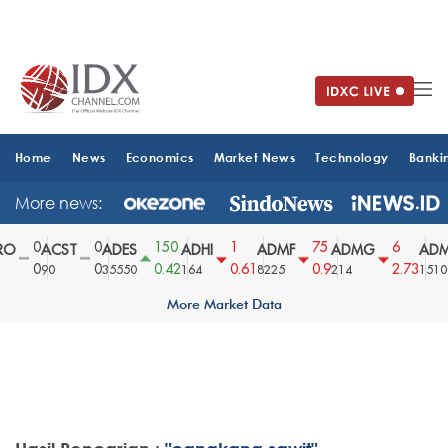
Home
News
Economics
Market News
Technology
Banki
More news:
0
0
150
1
75
6
O
ACST
ADES
ADHI
ADMF
ADMG
ADM
0
0
0.42
0.61
0.9
2.73
90
35550
164
8225
214
1510
More Market Data