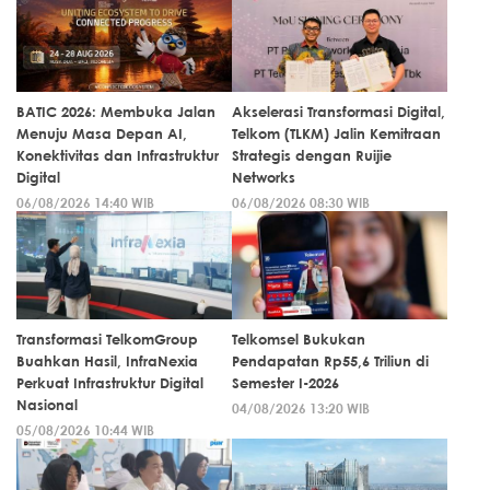
BATIC 2026: Membuka Jalan
Akselerasi Transformasi Digital,
Menuju Masa Depan AI,
Telkom (TLKM) Jalin Kemitraan
Konektivitas dan Infrastruktur
Strategis dengan Ruijie
Digital
Networks
06/08/2026 14:40 WIB
06/08/2026 08:30 WIB
Transformasi TelkomGroup
Telkomsel Bukukan
Buahkan Hasil, InfraNexia
Pendapatan Rp55,6 Triliun di
Perkuat Infrastruktur Digital
Semester I-2026
Nasional
04/08/2026 13:20 WIB
05/08/2026 10:44 WIB