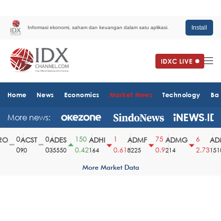
Install
Informasi ekonomi, saham dan keuangan dalam satu aplikasi.
Home
News
Economics
Market News
Technology
Ba
More news:
0
0
150
1
75
6
O
ACST
ADES
ADHI
ADMF
ADMG
ADM
0
0
0.42
0.61
0.9
2.73
90
35550
164
8225
214
1510
More Market Data