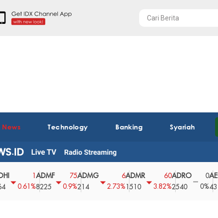
t News
Technology
Banking
Syariah
ADMF
ADMG
ADMR
ADRO
AEGS
1
75
6
60
0
0.61%
0.9%
2.73%
3.82%
0%
8225
214
1510
2540
43