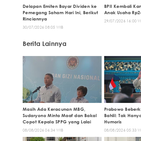
Delapan Emiten Bayar Dividen ke
BPII Kembali Ka
Pemegang Saham Hari Ini, Berikut
Anak Usaha Rp24
Rinciannya
29/07/2026 16:00 W
30/07/2026 08:05 WIB
Berita Lainnya
Masih Ada Keracunan MBG,
Prabowo Beberk
Sudaryono Minta Maaf dan Bakal
Bahlil: Tak Hany
Copot Kepala SPPG yang Lalai
Humoris
08/08/2026 06:34 WIB
08/08/2026 05:33 W