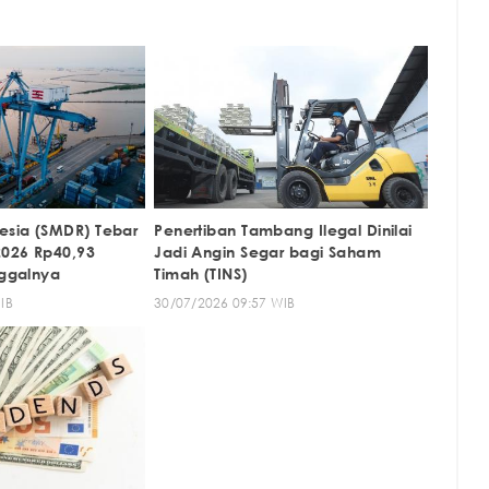
esia (SMDR) Tebar
Penertiban Tambang Ilegal Dinilai
2026 Rp40,93
Jadi Angin Segar bagi Saham
nggalnya
Timah (TINS)
IB
30/07/2026 09:57 WIB