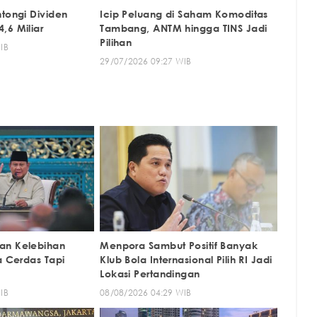
ntongi Dividen
Icip Peluang di Saham Komoditas
,6 Miliar
Tambang, ANTM hingga TINS Jadi
Pilihan
IB
29/07/2026 09:27 WIB
an Kelebihan
Menpora Sambut Positif Banyak
a Cerdas Tapi
Klub Bola Internasional Pilih RI Jadi
Lokasi Pertandingan
IB
08/08/2026 04:29 WIB