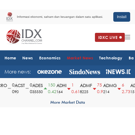
Install
Informasi ekonomi, saham dan keuangan dalam satu aplikasi.
Home
News
Economics
Market News
Technology
Ba
More news:
0
0
150
1
75
6
O
ACST
ADES
ADHI
ADMF
ADMG
AD
0
0
0.42
0.61
0.9
2.73
90
35550
164
8225
214
1510
More Market Data