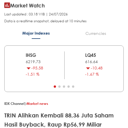
Market Watch
Last updated : 03.18 WIB | 24/07/2026
Data is a realtime snapshot, delayed at 10 minutes
Major Indexes
Currencies
IHSG
LQ45
6219.73
616.64
-95.58
-10.48
-1.51 %
-1.67 %
IDX Channel
Market news
TRIN Alihkan Kembali 88,36 Juta Saham
Hasil Buyback, Raup Rp56,99 Miliar