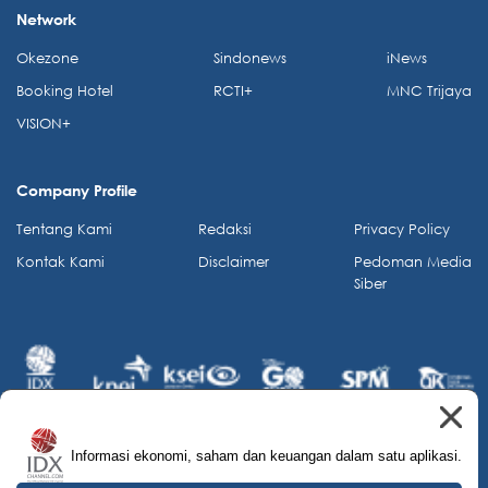
Network
Okezone
Sindonews
iNews
Booking Hotel
RCTI+
MNC Trijaya
VISION+
Company Profile
Tentang Kami
Redaksi
Privacy Policy
Kontak Kami
Disclaimer
Pedoman Media
Siber
Informasi ekonomi, saham dan keuangan dalam satu aplikasi.
© 2026 IDX Channel. All Rights Reserved.