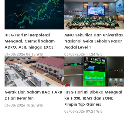
IHSG Hari Ini Berpotensi
MNC Sekuritas dan Universitas
Menguat, Cermati Saham
Nasional Gelar Sekolah Pasar
ADRO, ASII, hingga EXCL
Modal Level 1
06/08/2026 06:15 WIB
05/08/2026 11:24 WIB
Gerak Liar, Saham BACH ARB
IHSG Hari Ini Dibuka Menguat
2 Hari Beruntun
ke 6.338, TBMS dan ZONE
Pimpin Top Gainers
05/08/2026 10:20 WIB
05/08/2026 09:21 WIB