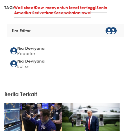
TAG:
Wall street
Dow menyentuh level tertinggi
Senin
Amerika Serikat
Iran
Kesepakatan awal
Tim Editor
Nia Deviyana
Reporter
Nia Deviyana
Editor
Berita Terkait