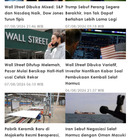
Wall Street Dibuka Mixed: S&P
Trump Sebut Perang Segera
dan Nasdaq Naik, Dow Jones
Berakhir, Iran Tak Dapat
Turun Tipis
Bertahan Lebih Lama Lagi
07/08/2026 21:46 WIB
07/08/2026 09:18 WIB
Wall Street Ditutup Melemah,
Wall Street Dibuka Variatif,
Pasar Mulai Bersikap Hati-Hati
Investor Nantikan Kabar Soal
usai Cetak Rekor
Pembukaan Kembali Selat
Hormuz
07/08/2026 06:10 WIB
06/08/2026 21:37 WIB
Pabrik Keramik Baru di
Iran Sebut Negosiasi Selat
Mojokerto Resmi Beroperasi,
Hormuz dengan Oman Masuki