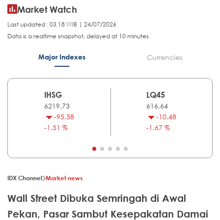
Market Watch
Last updated : 03.18 WIB | 24/07/2026
Data is a realtime snapshot, delayed at 10 minutes
Major Indexes
Currencies
IHSG
LQ45
6219.73
616.64
-95.58
-10.48
-1.51 %
-1.67 %
IDX Channel
Market news
Wall Street Dibuka Semringah di Awal
Pekan, Pasar Sambut Kesepakatan Damai