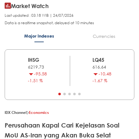
Market Watch
Last updated : 03.18 WIB | 24/07/2026
Data is a realtime snapshot, delayed at 10 minutes
Major Indexes
Currencies
IHSG
LQ45
6219.73
616.64
-95.58
-10.48
-1.51 %
-1.67 %
IDX Channel
Economics
Perusahaan Kapal Cari Kejelasan Soal
MoU AS-Iran yang Akan Buka Selat