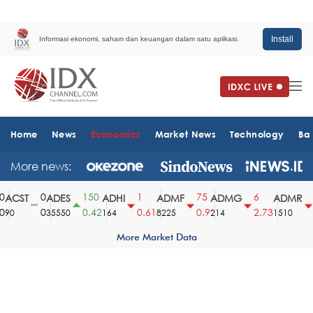
Install
Informasi ekonomi, saham dan keuangan dalam satu aplikasi.
Home
News
Economics
Market News
Technology
Ba
More news:
0
150
1
75
6
6
ACST
ADES
ADHI
ADMF
ADMG
ADMR
0
0.42
0.61
0.9
2.73
3
90
35550
164
8225
214
1510
More Market Data