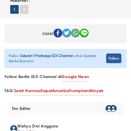
Halaman :
1
2
SHARE
Follow
Saluran Whatsapp IDX Channel
untuk Update
Follow
Berita Ekonomi
Follow Berita IDX Channel di
Google News
TAG:
Selat Hormuz
Kapal
Amerika
Trump
Iran
Minyak
Tim Editor
Wahyu Dwi Anggoro