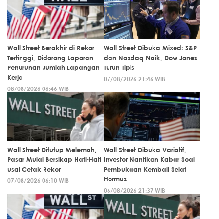
Wall Street Berakhir di Rekor
Wall Street Dibuka Mixed: S&P
Tertinggi, Didorong Laporan
dan Nasdaq Naik, Dow Jones
Penurunan Jumlah Lapangan
Turun Tipis
Kerja
07/08/2026 21:46 WIB
08/08/2026 06:46 WIB
Wall Street Ditutup Melemah,
Wall Street Dibuka Variatif,
Pasar Mulai Bersikap Hati-Hati
Investor Nantikan Kabar Soal
usai Cetak Rekor
Pembukaan Kembali Selat
Hormuz
07/08/2026 06:10 WIB
06/08/2026 21:37 WIB