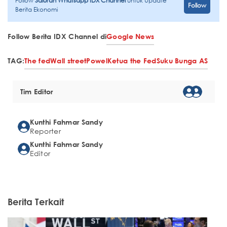
Follow
Saluran Whatsapp IDX Channel
untuk Update
Follow
Berita Ekonomi
Follow Berita IDX Channel di
Google News
TAG:
The fed
Wall street
Powel
Ketua the Fed
Suku Bunga AS
Tim Editor
Kunthi Fahmar Sandy
Reporter
Kunthi Fahmar Sandy
Editor
Berita Terkait