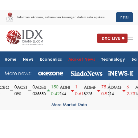
Install
Informasi ekonomi, saham dan keuangan dalam satu aplikasi.
Home
News
Economics
Market News
Technology
Ba
More news:
0
0
150
1
75
6
RO
ACST
ADES
ADHI
ADMF
ADMG
AD
0
0
0.42
0.61
0.9
2.73
90
35550
164
8225
214
151
More Market Data