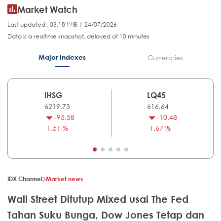
Market Watch
Last updated : 03.18 WIB | 24/07/2026
Data is a realtime snapshot, delayed at 10 minutes
Major Indexes
Currencies
IHSG
LQ45
6219.73
616.64
-95.58
-10.48
-1.51 %
-1.67 %
IDX Channel
Market news
Wall Street Ditutup Mixed usai The Fed
Tahan Suku Bunga, Dow Jones Tetap dan