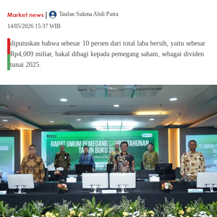
|
Market news
Taufan Sukma Abdi Putra
14/05/2026 15:37 WIB
diputuskan bahwa sebesar 10 persen dari total laba bersih, yaitu sebesar
Rp4,009 miliar, bakal dibagi kepada pemegang saham, sebagai dividen
tunai 2025.