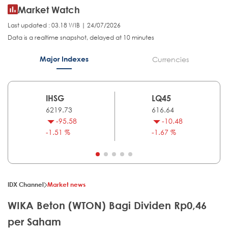
Market Watch
Last updated : 03.18 WIB | 24/07/2026
Data is a realtime snapshot, delayed at 10 minutes
Major Indexes
Currencies
IHSG
LQ45
6219.73
616.64
-95.58
-10.48
-1.51 %
-1.67 %
IDX Channel
Market news
WIKA Beton (WTON) Bagi Dividen Rp0,46
per Saham