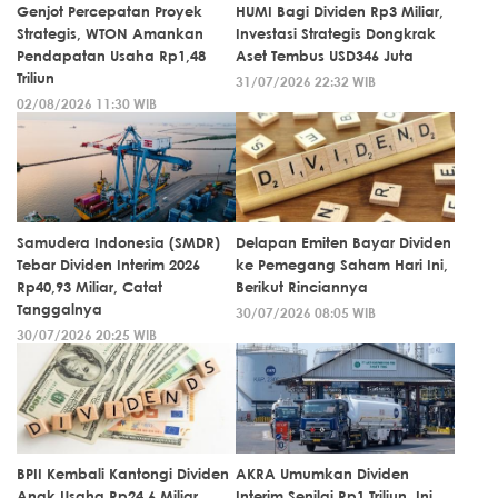
Genjot Percepatan Proyek
HUMI Bagi Dividen Rp3 Miliar,
Strategis, WTON Amankan
Investasi Strategis Dongkrak
Pendapatan Usaha Rp1,48
Aset Tembus USD346 Juta
Triliun
31/07/2026 22:32 WIB
02/08/2026 11:30 WIB
Samudera Indonesia (SMDR)
Delapan Emiten Bayar Dividen
Tebar Dividen Interim 2026
ke Pemegang Saham Hari Ini,
Rp40,93 Miliar, Catat
Berikut Rinciannya
Tanggalnya
30/07/2026 08:05 WIB
30/07/2026 20:25 WIB
BPII Kembali Kantongi Dividen
AKRA Umumkan Dividen
Anak Usaha Rp24,6 Miliar
Interim Senilai Rp1 Triliun, Ini