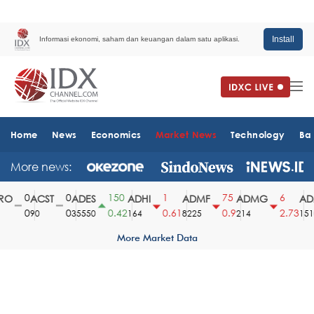
Install
Informasi ekonomi, saham dan keuangan dalam satu aplikasi.
Home
News
Economics
Market News
Technology
Ba
More news:
0
0
150
1
75
6
O
ACST
ADES
ADHI
ADMF
ADMG
ADM
0
0
0.42
0.61
0.9
2.73
90
35550
164
8225
214
1510
More Market Data