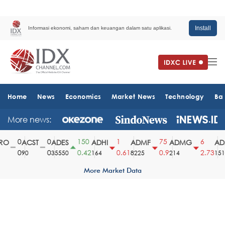
Install
Informasi ekonomi, saham dan keuangan dalam satu aplikasi.
Home
News
Economics
Market News
Technology
Ba
More news:
0
0
150
1
75
6
O
ACST
ADES
ADHI
ADMF
ADMG
ADM
0
0
0.42
0.61
0.9
2.73
90
35550
164
8225
214
1510
More Market Data