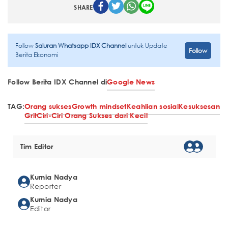
SHARE
Follow
Saluran Whatsapp IDX Channel
untuk Update
Follow
Berita Ekonomi
Follow Berita IDX Channel di
Google News
TAG:
Orang sukses
Growth mindset
Keahlian sosial
Kesuksesan
Grit
Ciri-Ciri Orang Sukses dari Kecil
Tim Editor
Kurnia Nadya
Reporter
Kurnia Nadya
Editor