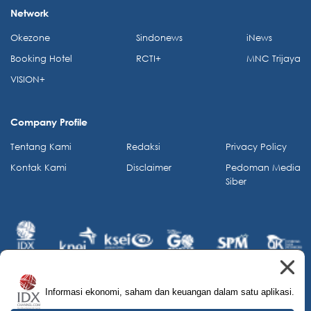
Network
Okezone
Sindonews
iNews
Booking Hotel
RCTI+
MNC Trijaya
VISION+
Company Profile
Tentang Kami
Redaksi
Privacy Policy
Kontak Kami
Disclaimer
Pedoman Media
Siber
Informasi ekonomi, saham dan keuangan dalam satu aplikasi.
© 2026 IDX Channel. All Rights Reserved.