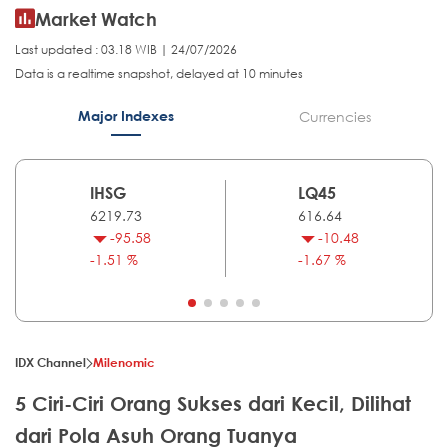
Market Watch
Last updated : 03.18 WIB | 24/07/2026
Data is a realtime snapshot, delayed at 10 minutes
Major Indexes
Currencies
IHSG
LQ45
6219.73
616.64
-95.58
-10.48
-1.51 %
-1.67 %
IDX Channel
Milenomic
5 Ciri-Ciri Orang Sukses dari Kecil, Dilihat
dari Pola Asuh Orang Tuanya