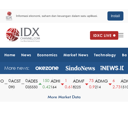
Install
Informasi ekonomi, saham dan keuangan dalam satu aplikasi.
Home
News
Economics
Market News
Technology
Ba
More news:
0
0
150
1
75
6
ACST
ADES
ADHI
ADMF
ADMG
ADM
0
0
0.42
0.61
0.9
2.73
90
35550
164
8225
214
1510
More Market Data