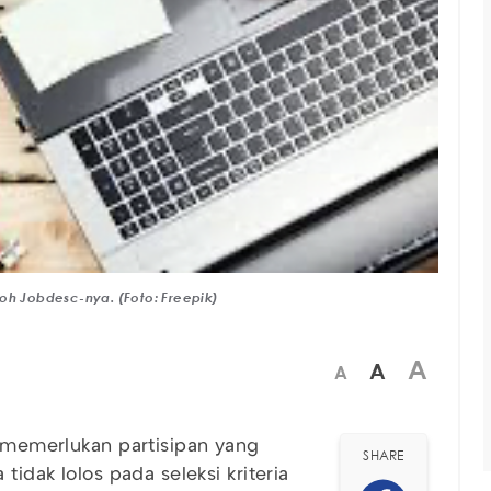
oh Jobdesc-nya. (Foto: Freepik)
A
A
A
a memerlukan partisipan yang
SHARE
tidak lolos pada seleksi kriteria