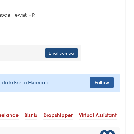
modal lewat HP.
Lihat Semua
pdate Berita Ekonomi
Follow
eelance
Bisnis
Dropshipper
Virtual Assistant