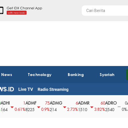
t News
Technology
Banking
Syariah
ADMF
ADMG
ADMR
ADRO
AEGS
1
75
6
60
0
0.61%
0.9%
2.73%
3.82%
0%
8225
214
1510
2540
43