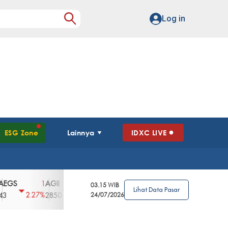
Log in
ESG Zone
Lainnya
IDXC LIVE
AGII
AGRO
AGRS
AHAP
AIMS
1
100
4
0
2
03.15 WIB
Lihat Data Pasar
2.27%
3.39%
2.63%
0%
2.04%
2850
148
24/07/2026
62
96
360