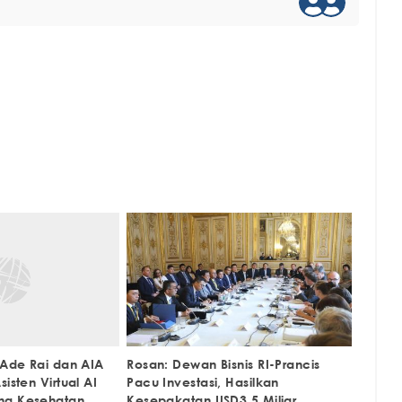
 Ade Rai dan AIA
Rosan: Dewan Bisnis RI-Prancis
isten Virtual AI
Pacu Investasi, Hasilkan
ng Kesehatan
Kesepakatan USD3,5 Miliar