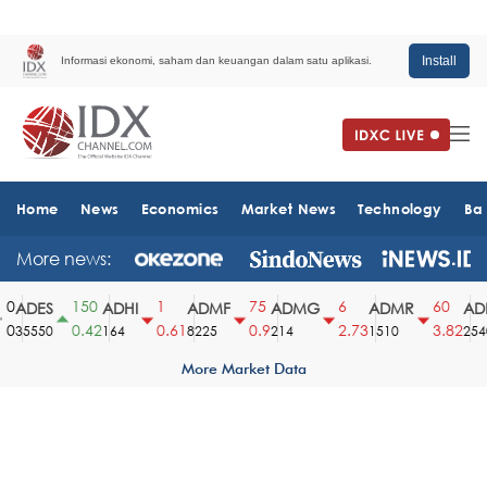
Install
Informasi ekonomi, saham dan keuangan dalam satu aplikasi.
Home
News
Economics
Market News
Technology
Ba
More news:
150
1
75
6
60
ADES
ADHI
ADMF
ADMG
ADMR
ADR
0.42
0.61
0.9
2.73
3.82
35550
164
8225
214
1510
2540
More Market Data