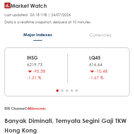
Market Watch
Last updated : 03.18 WIB | 24/07/2026
Data is a realtime snapshot, delayed at 10 minutes
Major Indexes
Currencies
IHSG
LQ45
6219.73
616.64
-95.58
-10.48
-1.51 %
-1.67 %
IDX Channel
Milenomic
Banyak Diminati, Ternyata Segini Gaji TKW
Hong Kong